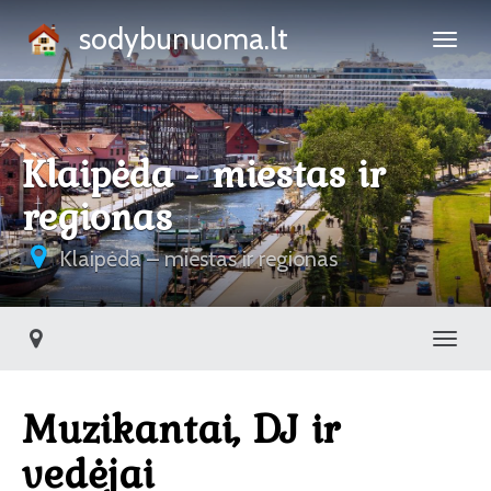
sodybunuoma.lt
Klaipėda - miestas ir
regionas
Klaipėda – miestas ir regionas
Toggl
Muzikantai, DJ ir
vedėjai