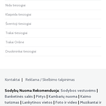
Nida tiesiogiai
Klaipėda tiesiogiai
Šventoji tiesiogiai
Trakai tiesiogiai
Trakai Online
Druskininkai tiesiogiai
Kontaktai
|
Reklama / Skelbimo talpinimas
Sodybų Nuoma Rekomenduoja:
Sodybos vestuvėms
|
Banketinės salės
|
Pirtys
|
Kambarių nuoma
|
Kaimo
turizmas
|
Lankytinos vietos
|
Foto ir video
|
Muzikantai ir