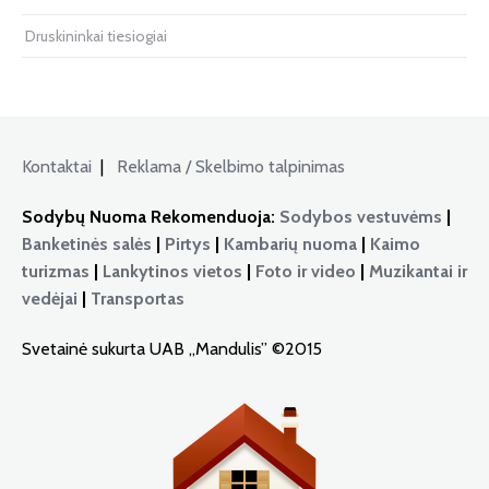
Druskininkai tiesiogiai
Kontaktai
|
Reklama / Skelbimo talpinimas
Sodybų Nuoma Rekomenduoja:
Sodybos vestuvėms
|
Banketinės salės
|
Pirtys
|
Kambarių nuoma
|
Kaimo
turizmas
|
Lankytinos vietos
|
Foto ir video
|
Muzikantai ir
vedėjai
|
Transportas
Svetainė sukurta UAB „Mandulis” ©2015