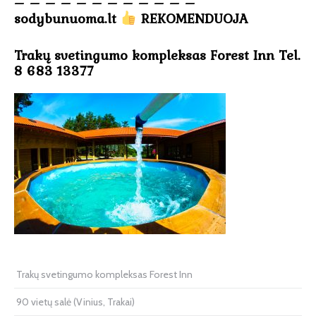
– – – – – – – – – – – –
sodybunuoma.lt
REKOMENDUOJA
Trakų svetingumo kompleksas Forest Inn Tel.
8 683 13377
Trakų svetingumo kompleksas Forest Inn
90 vietų salė (Vinius, Trakai)