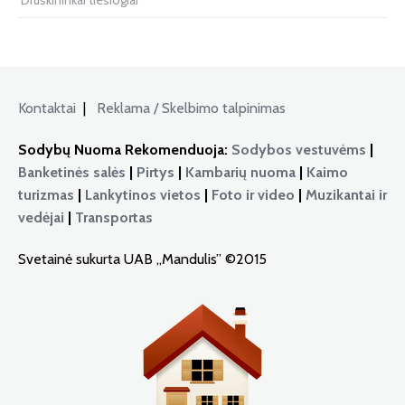
Druskininkai tiesiogiai
Kontaktai
|
Reklama / Skelbimo talpinimas
Sodybų Nuoma Rekomenduoja:
Sodybos vestuvėms
|
Banketinės salės
|
Pirtys
|
Kambarių nuoma
|
Kaimo
turizmas
|
Lankytinos vietos
|
Foto ir video
|
Muzikantai ir
vedėjai
|
Transportas
Svetainė sukurta UAB „Mandulis” ©2015