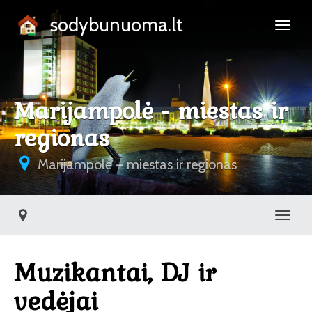
sodybunuoma.lt
Marijampolė - miestas ir
regionas
Marijampolė – miestas ir regionas
Toggl
Muzikantai, DJ ir
vedėjai