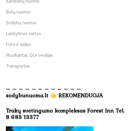
Kambarių nuoma
Butų nuoma
Sodybų nuoma
Lankytinos vietos
Foto ir video
Muzikantai, DJ ir vedėjai
Transportas
– – – – – – – – – – – –
sodybunuoma.lt
REKOMENDUOJA
Trakų svetingumo kompleksas Forest Inn Tel.
8 683 13377