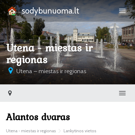
sodybunuoma.lt
Utena - miestas ir
regionas
Utena – miestas ir regionas
Toggl
Alantos dvaras
Utena - miestas ir regionas
Lankytinos vietos