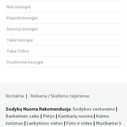
Nida tiesiogiai
Klaipėda tiesiogiai
Šventoji tiesiogiai
Trakai tiesiogiai
Trakai Online
Druskininkai tiesiogiai
Kontaktai
|
Reklama / Skelbimo talpinimas
Sodybų Nuoma Rekomenduoja:
Sodybos vestuvėms
|
Banketinės salės
|
Pirtys
|
Kambarių nuoma
|
Kaimo
turizmas
|
Lankytinos vietos
|
Foto ir video
|
Muzikantai ir