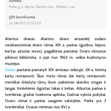
Adresas
Parko g. 5, Alanta, Alantos sen., Molėtų r. sav.
GPS koordinatės
55.346707, 25.325221
Alantos dvaras. Alantos dvaro ansamblį sudaro
neoklasicistiniai dvaro rūmai, XIX a. parkas (guobos, liepos,
beržai, ąžuolai, ievos), pagalbiniai pastatai. Dvaro rūmuose
įsikūrusi biblioteka, o joje nuo 1963 m. veikia kraštotyros
muziejus.
Dvaro
pastatai pastatyti XIX amžiaus viduryje, XX a. keletą
kartų restauruoti. Šiuo metu rūmai dar kartą restauruoti:
meniškai išdažyta rūmų išorė, pakeistas skardos stogas ir
langai, trinkelėmis išgrįstas takas ir kelias. Atkurtas parkas ir
tvenkiniai, gražiai tvarkoma aplinka. Dažnai vyksta pokyliai.
Dvaro rūmai ir parkas saugomi valstybės. Parke yra 3
tvenkinėliai. Dvaras minimas nuo XVI a.