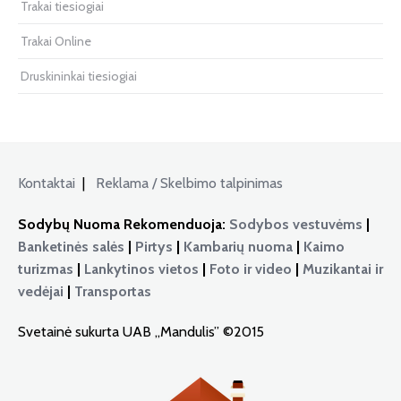
Trakai tiesiogiai
Trakai Online
Druskininkai tiesiogiai
Kontaktai
|
Reklama / Skelbimo talpinimas
Sodybų Nuoma Rekomenduoja:
Sodybos vestuvėms
|
Banketinės salės
|
Pirtys
|
Kambarių nuoma
|
Kaimo
turizmas
|
Lankytinos vietos
|
Foto ir video
|
Muzikantai ir
vedėjai
|
Transportas
Svetainė sukurta UAB „Mandulis” ©2015