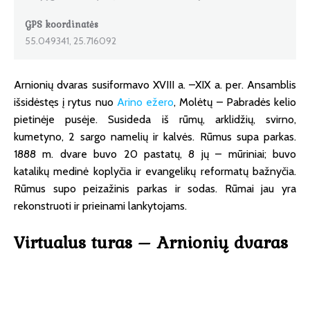
GPS koordinatės
55.049341, 25.716092
Arnionių dvaras susiformavo XVIII a. –XIX a. per. Ansamblis
išsidėstęs į rytus nuo
Arino ežero
, Molėtų – Pabradės kelio
pietinėje pusėje. Susideda iš rūmų, arklidžių, svirno,
kumetyno, 2 sargo namelių ir kalvės. Rūmus supa parkas.
1888 m. dvare buvo 20 pastatų, 8 jų – mūriniai; buvo
katalikų medinė koplyčia ir evangelikų reformatų bažnyčia.
Rūmus supo peizažinis parkas ir sodas. Rūmai jau yra
rekonstruoti ir prieinami lankytojams.
Virtualus turas – Arnionių dvaras