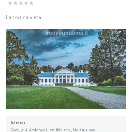
Lankytina vieta
Adresas
Žvejų g. 4, Arnionys I, Joniškio sen., Molėtų r. sav.