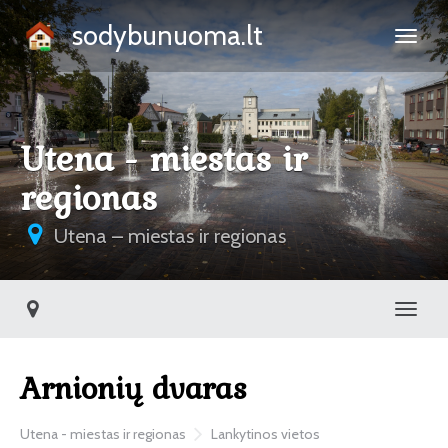
sodybunuoma.lt
Utena - miestas ir
regionas
Utena – miestas ir regionas
Toggl
Arnionių dvaras
Utena - miestas ir regionas
Lankytinos vietos