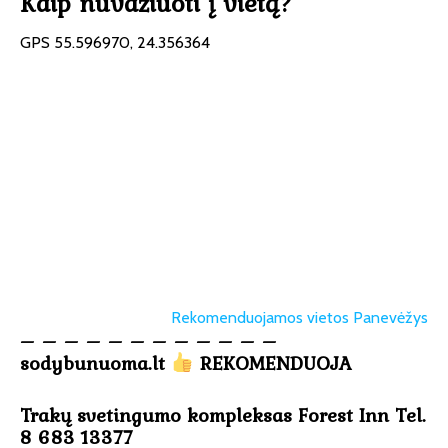
Kaip nuvažiuoti į vietą?
GPS 55.596970, 24.356364
Rekomenduojamos vietos Panevėžys
– – – – – – – – – – – –
sodybunuoma.lt
REKOMENDUOJA
Trakų svetingumo kompleksas Forest Inn Tel.
8 683 13377