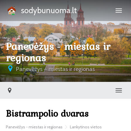
sodybunuoma.lt
Panevėžys - miestas ir
regionas
Panevėžys – miestas ir regionas
Toggl
Bistrampolio dvaras
Panevėžys - miestas ir regionas
Lankytinos vietos