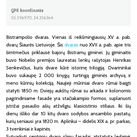
GPS koordinatės
55.596970, 24.356364
Bistrampolio dvaras. Vienas iš reikšmingiausių XV a. pab.
dvarų Šiaurės Lietuvoje. Šis
dvaras
nuo XVII a. pab. apie tris
šimtmečius priklausė bajorų Bistramų giminei. Jų giminaitis
buvo Nobelio premijos laureatas lenkų rašytojas Henrikas
Senkevičius, kuris dvare kūrė istorinę trilogiją. Dvarininkai
buvo sukaupę 2 000 knygų, turtingą giminės archyvą ir
meno kūrinių kolekciją. Naujieji mūriniai dvaro rūmai baigti
statyti 1850 m. Dviejų aukštų rūmai su arkada ir kolonomis
pagrindiniame fasade yra stačiakampio formos, suplanuoti
įstrižai pasaulio ašių atžvilgiu, klasicistinio stiliaus. Iki šių
dienų išliko dar 10 kitų dvaro sodybos ansamblio pastatų,
kurių seniausi yra 1820 m. Aplinkui – didelis XIX a. pr. parkas,
3 tvenkiniai ir kapinės.
Sutvarkyti centrinių dvaro rūmų fasadai, atstatyta ledainė.