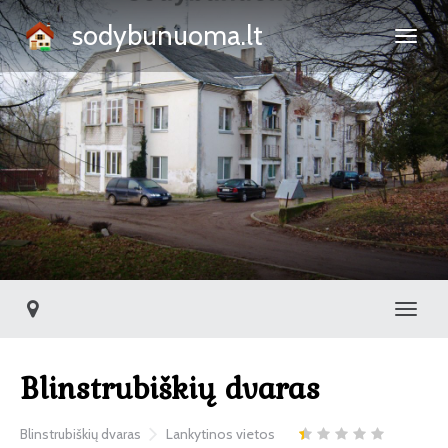
sodybunuoma.lt
Toggl
Blinstrubiškių dvaras
Blinstrubiškių dvaras
Lankytinos vietos