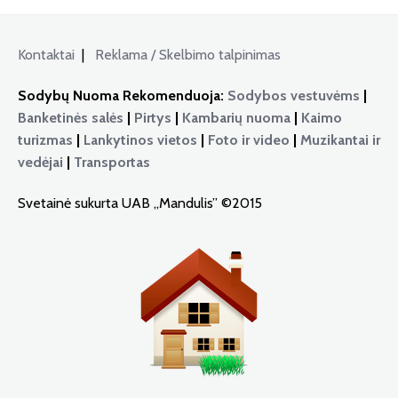
Kontaktai
|
Reklama / Skelbimo talpinimas
Sodybų Nuoma Rekomenduoja:
Sodybos vestuvėms
|
Banketinės salės
|
Pirtys
|
Kambarių nuoma
|
Kaimo
turizmas
|
Lankytinos vietos
|
Foto ir video
|
Muzikantai ir
vedėjai
|
Transportas
Svetainė sukurta UAB „Mandulis” ©2015