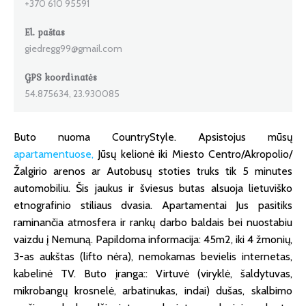
+370 610 95591
El. paštas
giedregg99@gmail.com
GPS koordinatės
54.875634, 23.930085
Buto nuoma CountryStyle. Apsistojus mūsų
apartamentuose,
Jūsų kelionė iki Miesto Centro/Akropolio/
Žalgirio arenos ar Autobusų stoties truks tik 5 minutes
automobiliu. Šis jaukus ir šviesus butas alsuoja lietuviško
etnografinio stiliaus dvasia. Apartamentai Jus pasitiks
raminančia atmosfera ir rankų darbo baldais bei nuostabiu
vaizdu į Nemuną. Papildoma informacija: 45m2, iki 4 žmonių,
3-as aukštas (lifto nėra), nemokamas bevielis internetas,
kabelinė TV. Buto įranga:: Virtuvė (viryklė, šaldytuvas,
mikrobangų krosnelė, arbatinukas, indai) dušas, skalbimo