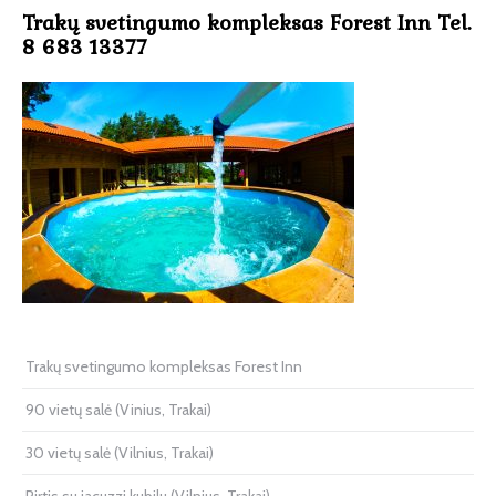
Trakų svetingumo kompleksas Forest Inn Tel.
8 683 13377
Trakų svetingumo kompleksas Forest Inn
90 vietų salė (Vinius, Trakai)
30 vietų salė (Vilnius, Trakai)