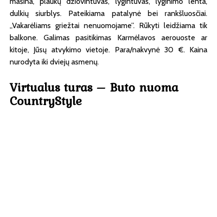
mašina, plaukų džiovintuvas, lygintuvas, lyginimo lenta,
dulkių siurblys. Pateikiama patalynė bei rankšluosčiai.
„Vakarėliams griežtai nenuomojame”. Rūkyti leidžiama tik
balkone. Galimas pasitikimas Karmėlavos aerouoste ar
kitoje, Jūsų atvykimo vietoje. Para/nakvynė 30 €. Kaina
nurodyta iki dviejų asmenų.
Virtualus turas – Buto nuoma
CountryStyle