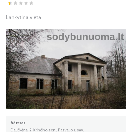
Lankytina vieta
Adresas
Daučkėnai 2, Krinčino sen., Pasvalio r. sav.