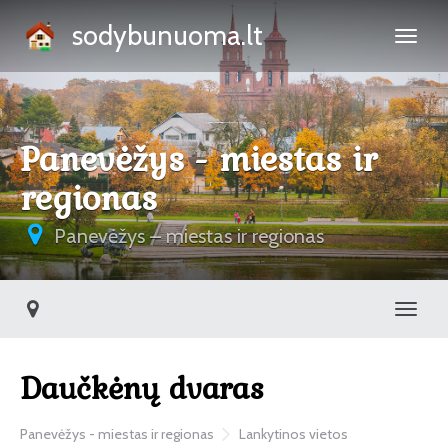
sodybunuoma.lt
Panevėžys - miestas ir
regionas
Panevėžys – miestas ir regionas
Toggl
Daučkėnų dvaras
Panevėžys - miestas ir regionas
Lankytinos vietos