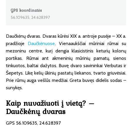
GPS koordinatės
56.109635, 24.628397
Daučkėnų dvaras. Dvaras kūrėsi XIX a. antroje pusėje – XX a.
pradžioje
Daučkėnuose
. Vienaaukščiai mūriniai rūmai su
mezoninu centre, kurį dengia klasicistinis keturių kolonų
portikas. Rūmai ant akmeninių mūrinių pamatų, sienos
tinkuotos, baltai dažytos. Buvę dvaro savininkai Verbutas ir
Šepetys. Likę kelių ūkinių pastatų liekanos, tvarto griuvėsiai.
Prie rūmų auga vešlūs medžiai. Greta buvęs didelis sodas –
sunykęs.
Kaip nuvažiuoti į vietą? –
Daučkėnų dvaras
GPS 56.109635, 24.628397