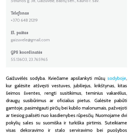
Striūnos g. 38, Gaižuvėlė, Babtų sen., Kauno r. sav.
Telefonas
+370 648 21219
El. paštas
gaizuvele@gmail.com
GPS koordinatės
55.13603, 23.765965
Gaižuvėlės sodyba. Kviečiame apsilankyti mūsų
sodyboje
,
kur galėsite atšvęsti vestuves, jubiliejus, krikštynas, kitas
šeimos šventes, rengti susitikimus, teminius vakarėlius,
draugų susibūrimus ar oficialius pietus. Galėsite pabūti
gamtoje, pasimėgauti pirčių bei kubilo malonumais, pažvejoti
ar tiesiog pailsėti nuo kasdienybes rūpesčių. Nuomojame dvi
pokylių sales su suomiška ir turkiška pirtimis. Suteikiame
visas dekoravimo ir stalo serviravimo bei puošybos