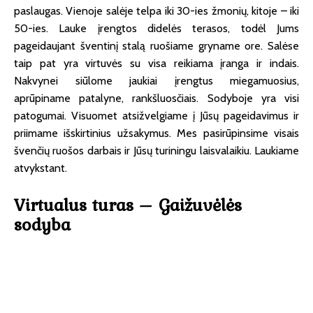
paslaugas. Vienoje salėje telpa iki 30-ies žmonių, kitoje – iki
50-ies. Lauke įrengtos didelės terasos, todėl Jums
pageidaujant šventinį stalą ruošiame gryname ore. Salėse
taip pat yra virtuvės su visa reikiama įranga ir indais.
Nakvynei siūlome jaukiai įrengtus miegamuosius,
aprūpiname patalyne, rankšluosčiais. Sodyboje yra visi
patogumai. Visuomet atsižvelgiame į Jūsų pageidavimus ir
priimame išskirtinius užsakymus. Mes pasirūpinsime visais
švenčių ruošos darbais ir Jūsų turiningu laisvalaikiu. Laukiame
atvykstant.
Virtualus turas – Gaižuvėlės
sodyba