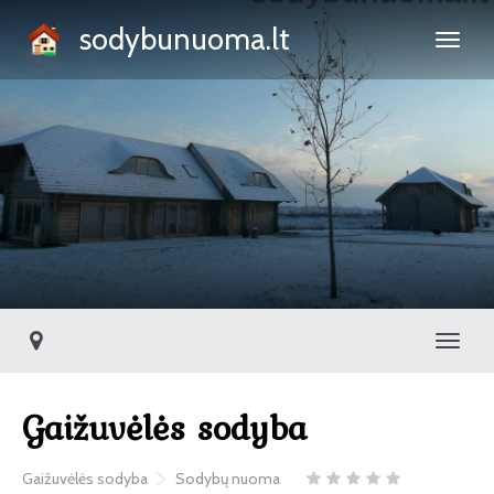
sodybunuoma.lt
Toggl
Gaižuvėlės sodyba
Gaižuvėlės sodyba
Sodybų nuoma