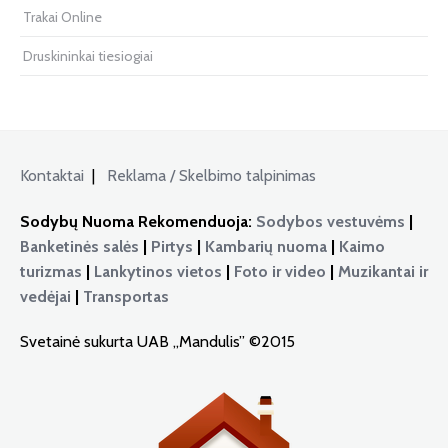
Trakai Online
Druskininkai tiesiogiai
Kontaktai
|
Reklama / Skelbimo talpinimas
Sodybų Nuoma Rekomenduoja:
Sodybos vestuvėms
|
Banketinės salės
|
Pirtys
|
Kambarių nuoma
|
Kaimo
turizmas
|
Lankytinos vietos
|
Foto ir video
|
Muzikantai ir
vedėjai
|
Transportas
Svetainė sukurta UAB „Mandulis” ©2015