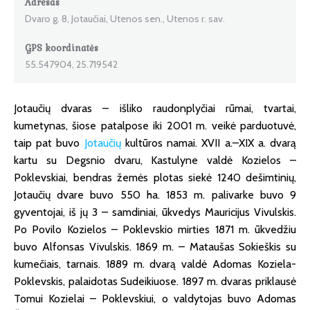
Adresas
Dvaro g. 8, Jotaučiai, Utenos sen., Utenos r. sav.
GPS koordinatės
55.547904, 25.719542
Jotaučių dvaras – išliko raudonplyčiai rūmai, tvartai,
kumetynas, šiose patalpose iki 2001 m. veikė parduotuvė,
taip pat buvo
Jotaučių
kultūros namai. XVII a.–XIX a. dvarą
kartu su Degsnio dvaru, Kastulyne valdė Kozielos –
Poklevskiai, bendras žemės plotas siekė 1240 dešimtinių,
Jotaučių dvare buvo 550 ha. 1853 m. palivarke buvo 9
gyventojai, iš jų 3 – samdiniai, ūkvedys Mauricijus Vivulskis.
Po Povilo Kozielos – Poklevskio mirties 1871 m. ūkvedžiu
buvo Alfonsas Vivulskis. 1869 m. – Mataušas Sokieškis su
kumečiais, tarnais. 1889 m. dvarą valdė Adomas Koziela-
Poklevskis, palaidotas Sudeikiuose. 1897 m. dvaras priklausė
Tomui Kozielai – Poklevskiui, o valdytojas buvo Adomas