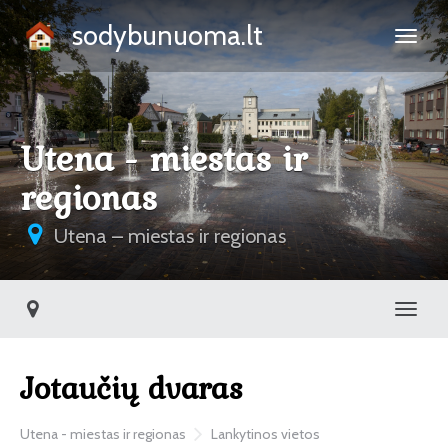
sodybunuoma.lt
Utena - miestas ir
regionas
Utena – miestas ir regionas
Toggl
Jotaučių dvaras
Utena - miestas ir regionas
Lankytinos vietos