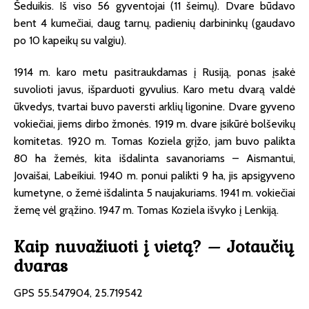
Šeduikis. Iš viso 56 gyventojai (11 šeimų). Dvare būdavo
bent 4 kumečiai, daug tarnų, padienių darbininkų (gaudavo
po 10 kapeikų su valgiu).
1914 m. karo metu pasitraukdamas į Rusiją, ponas įsakė
suvolioti javus, išparduoti gyvulius. Karo metu dvarą valdė
ūkvedys, tvartai buvo paversti arklių ligonine. Dvare gyveno
vokiečiai, jiems dirbo žmonės. 1919 m. dvare įsikūrė bolševikų
komitetas. 1920 m. Tomas Koziela grįžo, jam buvo palikta
80 ha žemės, kita išdalinta savanoriams – Aismantui,
Jovaišai, Labeikiui. 1940 m. ponui palikti 9 ha, jis apsigyveno
kumetyne, o žemė išdalinta 5 naujakuriams. 1941 m. vokiečiai
žemę vėl grąžino. 1947 m. Tomas Koziela išvyko į Lenkiją.
Kaip nuvažiuoti į vietą? – Jotaučių
dvaras
GPS 55.547904, 25.719542