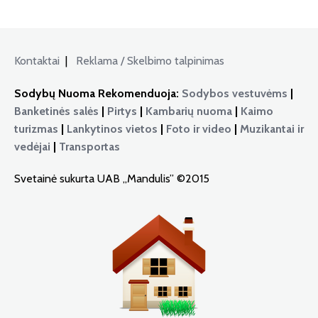
Kontaktai
|
Reklama / Skelbimo talpinimas
Sodybų Nuoma Rekomenduoja:
Sodybos vestuvėms
|
Banketinės salės
|
Pirtys
|
Kambarių nuoma
|
Kaimo
turizmas
|
Lankytinos vietos
|
Foto ir video
|
Muzikantai ir
vedėjai
|
Transportas
Svetainė sukurta UAB „Mandulis” ©2015