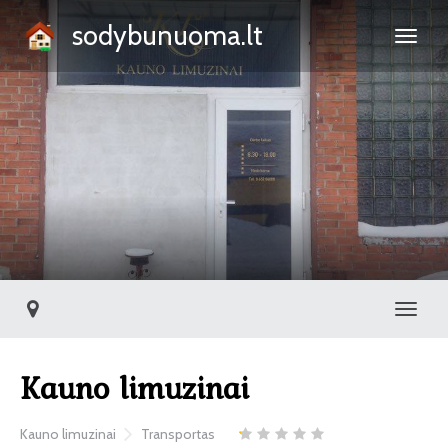
sodybunuoma.lt
Toggl
Kauno limuzinai
Kauno limuzinai
Transportas