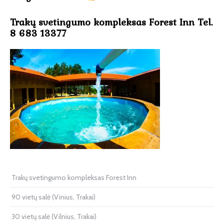
Trakų svetingumo kompleksas Forest Inn Tel.
8 683 13377
Trakų svetingumo kompleksas Forest Inn
90 vietų salė (Vinius, Trakai)
30 vietų salė (Vilnius, Trakai)