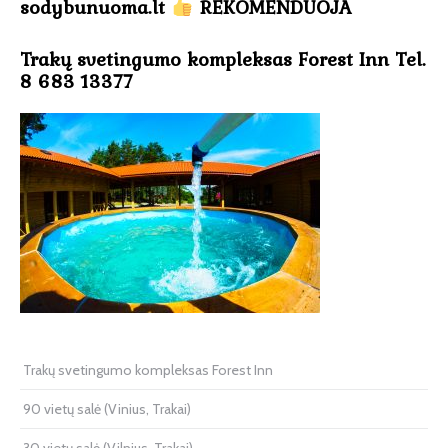
sodybunuoma.lt
REKOMENDUOJA
Trakų svetingumo kompleksas Forest Inn Tel.
8 683 13377
Trakų svetingumo kompleksas Forest Inn
90 vietų salė (Vinius, Trakai)
30 vietų salė (Vilnius, Trakai)