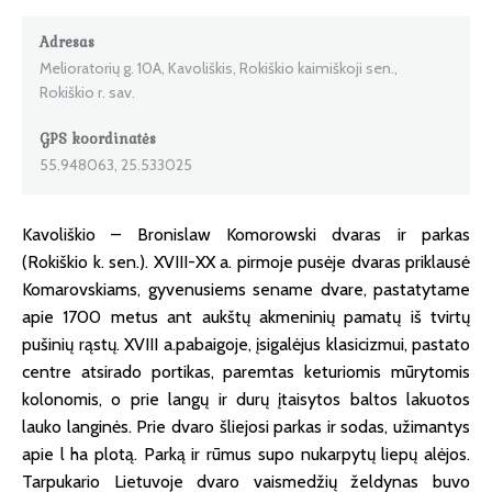
Adresas
Melioratorių g. 10A, Kavoliškis, Rokiškio kaimiškoji sen.,
Rokiškio r. sav.
GPS koordinatės
55.948063, 25.533025
Kavoliškio – Bronislaw Komorowski dvaras ir parkas
(Rokiškio k. sen.). XVIII-XX a. pirmoje pusėje dvaras priklausė
Komarovskiams, gyvenusiems sename dvare, pastatytame
apie 1700 metus ant aukštų akmeninių pamatų iš tvirtų
pušinių rąstų. XVIII a.pabaigoje, įsigalėjus klasicizmui, pastato
centre atsirado portikas, paremtas keturiomis mūrytomis
kolonomis, o prie langų ir durų įtaisytos baltos lakuotos
lauko langinės. Prie dvaro šliejosi parkas ir sodas, užimantys
apie l ha plotą. Parką ir rūmus supo nukarpytų liepų alėjos.
Tarpukario Lietuvoje dvaro vaismedžių želdynas buvo