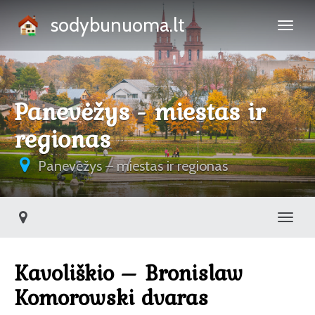
sodybunuoma.lt
Panevėžys - miestas ir
regionas
Panevėžys – miestas ir regionas
Toggl
Kavoliškio – Bronislaw
Komorowski dvaras