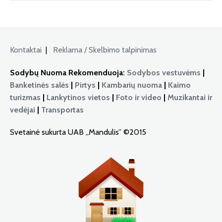
Kontaktai
|
Reklama / Skelbimo talpinimas
Sodybų Nuoma Rekomenduoja:
Sodybos vestuvėms
|
Banketinės salės
|
Pirtys
|
Kambarių nuoma
|
Kaimo
turizmas
|
Lankytinos vietos
|
Foto ir video
|
Muzikantai ir
vedėjai
|
Transportas
Svetainė sukurta UAB „Mandulis” ©2015