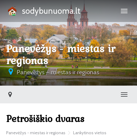
sodybunuoma.lt
Panevėžys - miestas ir
regionas
Panevėžys – miestas ir regionas
Toggl
Petrošiškio dvaras
Panevėžys - miestas ir regionas
Lankytinos vietos