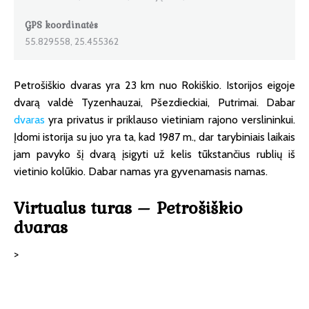
GPS koordinatės
55.829558, 25.455362
Petrošiškio dvaras yra 23 km nuo Rokiškio. Istorijos eigoje
dvarą valdė Tyzenhauzai, Pšezdieckiai, Putrimai. Dabar
dvaras
yra privatus ir priklauso vietiniam rajono verslininkui.
Įdomi istorija su juo yra ta, kad 1987 m., dar tarybiniais laikais
jam pavyko šį dvarą įsigyti už kelis tūkstančius rublių iš
vietinio kolūkio. Dabar namas yra gyvenamasis namas.
Virtualus turas – Petrošiškio
dvaras
>