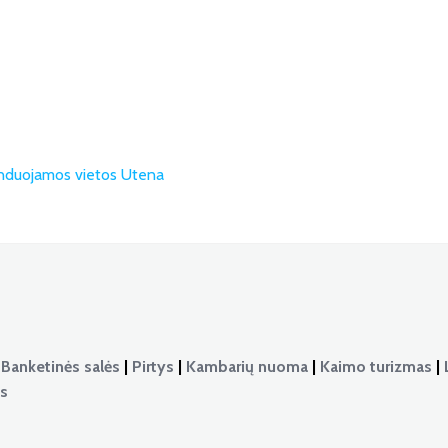
duojamos vietos Utena
|
Banketinės salės
|
Pirtys
|
Kambarių nuoma
|
Kaimo turizmas
|
as