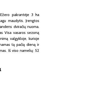
 Ežero pakrantėje 3 ha
magu maudytis. Įrengtos
i vandens dviračių nuoma.
mas Visa vasaros sezoną
nimą valgykloje, kurioje
namas tą pačią dieną ir
mas. Iš viso namelių: 52
a