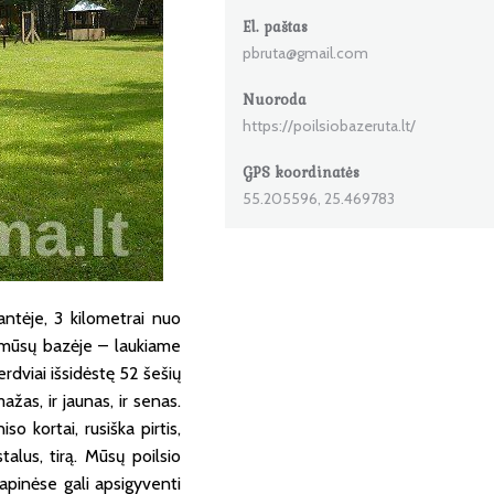
El. paštas
pbruta@gmail.com
Nuoroda
https://poilsiobazeruta.lt/
GPS koordinatės
55.205596, 25.469783
ntėje, 3 kilometrai nuo
s mūsų bazėje – laukiame
erdviai išsidėstę 52 šešių
mažas, ir jaunas, ir senas.
o kortai, rusiška pirtis,
talus, tirą. Mūsų poilsio
pinėse gali apsigyventi