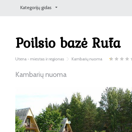
Kategorijų gidas
Poilsio bazė Rūta
Utena - miestas ir regionas
Kambarių nuoma
Kambarių nuoma