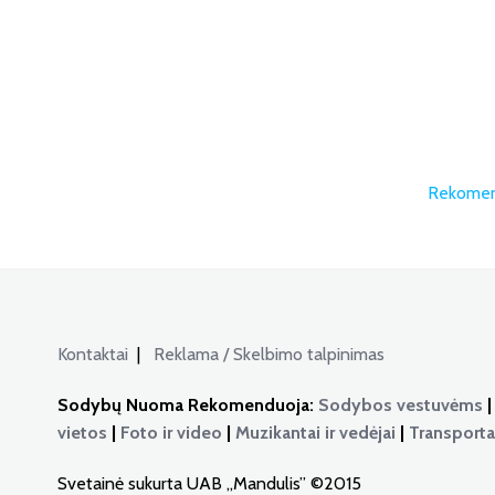
Rekomen
Kontaktai
|
Reklama / Skelbimo talpinimas
Sodybų Nuoma Rekomenduoja:
Sodybos vestuvėms
vietos
|
Foto ir video
|
Muzikantai ir vedėjai
|
Transport
Svetainė sukurta UAB „Mandulis” ©2015