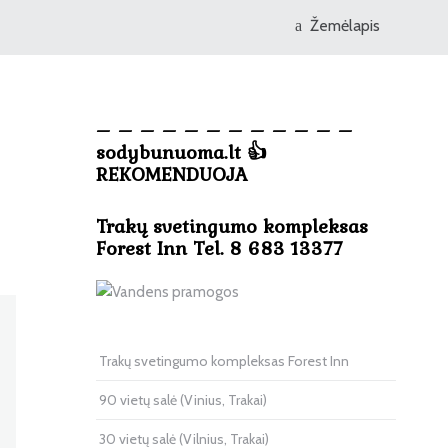
Žemėlapis
– – – – – – – – – – – –
sodybunuoma.lt 👍
REKOMENDUOJA
Trakų svetingumo kompleksas
Forest Inn Tel. 8 683 13377
Trakų svetingumo kompleksas Forest Inn
90 vietų salė (Vinius, Trakai)
30 vietų salė (Vilnius, Trakai)