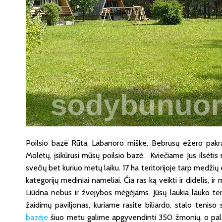
Poilsio bazė Rūta, Labanoro miške, Bebrusų ežero pakra
Molėtų, įsikūrusi mūsų poilsio bazė. Kviečiame Jus ilsėti
svečių bet kuriuo metų laiku. 17 ha teritorijoje tarp medžių 
kategorijų mediniai nameliai. Čia ras ką veikti ir didelis, ir 
Liūdna nebus ir žvejybos mėgėjams. Jūsų laukia lauko tenis
žaidimų paviljonas, kuriame rasite biliardo, stalo teniso s
bazėje
šiuo metu galime apgyvendinti 350 žmonių, o pala