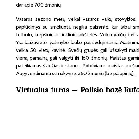
dar apie 700 žmonių.
Vasaros sezono metų veikai vasaros vaikų stovyklos.
paplūdimys su smėliuota negilia pakrantė, kur labai s
futbolo, krepšinio ir tinklinio aikštelės. Veikia valčių be
Yra laužavietė, galimybė lauko pasisėdėjimams. Maitini
veikia 50 vietų kavinė. Svečių grupės gali užsakyti maiti
vieną pamainą gali valgyti iki 160 žmonių. Maistas gami
pateikiamas šviežias ir skanus. Pobūviams maistas ruošia
Apgyvendinama su nakvyne: 350 žmonių (be palapinių).
Virtualus turas – Poilsio bazė Rūt