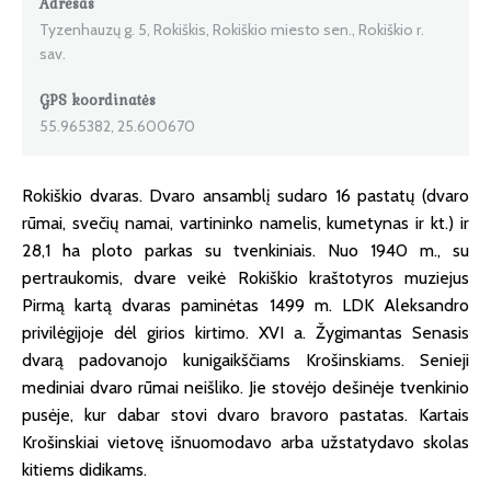
Adresas
Tyzenhauzų g. 5, Rokiškis, Rokiškio miesto sen., Rokiškio r.
sav.
GPS koordinatės
55.965382, 25.600670
Rokiškio dvaras. Dvaro ansamblį sudaro 16 pastatų (dvaro
rūmai, svečių namai, vartininko namelis, kumetynas ir kt.) ir
28,1 ha ploto parkas su tvenkiniais. Nuo 1940 m., su
pertraukomis, dvare veikė Rokiškio kraštotyros muziejus
Pirmą kartą dvaras paminėtas 1499 m. LDK Aleksandro
privilėgijoje dėl girios kirtimo. XVI a. Žygimantas Senasis
dvarą padovanojo kunigaikščiams Krošinskiams. Senieji
mediniai dvaro rūmai neišliko. Jie stovėjo dešinėje tvenkinio
pusėje, kur dabar stovi dvaro bravoro pastatas. Kartais
Krošinskiai vietovę išnuomodavo arba užstatydavo skolas
kitiems didikams.