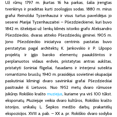
Už rūmų 1797 m. įkurtas 16 ha parkas, šalia įrengtas
tvenkinys ir pradėtas kurti zoologijos sodas. 1880 m. mirus
grafui Reinoldui Tyzenhauzui ir visus turtus paveldėjus jo
seserei Marijai Tyzenhauzaitei – Pšezdzieckienei, kuri buvo
1842 m. ištekėjusi už lenkų kilmės istoriko grafo Aleksandro
Pšezdzieckio, dvaras atiteko Pšezdzieckių giminei. 1905 m.
Jono Pšezdzieckio iniciatyva centrinis pastatas buvo
perstatytas pagal architektų K. Jankovskio ir P. Lilpopo
projektą ir įgijo baroko elementų: paaukštintos ir
perplanuotos vidaus erdvės, pristatytas antras aukštas,
pristatyti šoniniai fligeliai, fasadams ir interjerui suteikta
romantizmo bruožų. 1940 m. prasidėjus sovietinei okupacijai
paskutiniai kilmingi dvaro savininkai grafai Pšezdzieckiai
pasitraukė iš Lietuvos. Nuo 1952 metų dvaro rūmuose
įsikūręs Rokiškio krašto
muziejus
, kuriame yra virš 100 tūkst.
eksponatų. Muziejuje veikia dvaro kultūros, Rokiškio krašto
istorijos, unikalių L. Šepkos medžio darbų, prakartėlių
ekspozicijos. XVIII a. pab. – XX a. pr. Rokiškio dvaro sodyba