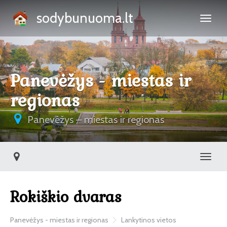
sodybunuoma.lt
Panevėžys - miestas ir
regionas
Panevėžys – miestas ir regionas
Toggl
Rokiškio dvaras
Panevėžys - miestas ir regionas
Lankytinos vietos