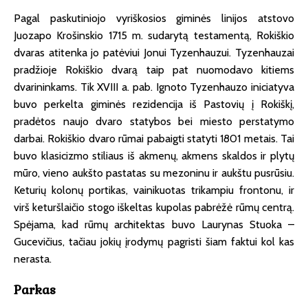
Pagal paskutiniojo vyriškosios giminės linijos atstovo
Juozapo Krošinskio 1715 m. sudarytą testamentą, Rokiškio
dvaras atitenka jo patėviui Jonui Tyzenhauzui. Tyzenhauzai
pradžioje Rokiškio dvarą taip pat nuomodavo kitiems
dvarininkams. Tik XVIII a. pab. Ignoto Tyzenhauzo iniciatyva
buvo perkelta giminės rezidencija iš Pastovių į Rokiškį,
pradėtos naujo dvaro statybos bei miesto perstatymo
darbai. Rokiškio dvaro rūmai pabaigti statyti 1801 metais. Tai
buvo klasicizmo stiliaus iš akmenų, akmens skaldos ir plytų
mūro, vieno aukšto pastatas su mezoninu ir aukštu pusrūsiu.
Keturių kolonų portikas, vainikuotas trikampiu frontonu, ir
virš keturšlaičio stogo iškeltas kupolas pabrėžė rūmų centrą.
Spėjama, kad rūmų architektas buvo Laurynas Stuoka –
Gucevičius, tačiau jokių įrodymų pagristi šiam faktui kol kas
nerasta.
Parkas