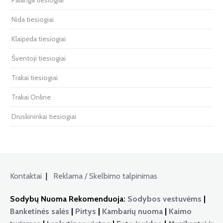
Palanga tiesiogiai
Nida tiesiogiai
Klaipėda tiesiogiai
Šventoji tiesiogiai
Trakai tiesiogiai
Trakai Online
Druskininkai tiesiogiai
Kontaktai
|
Reklama / Skelbimo talpinimas
Sodybų Nuoma Rekomenduoja:
Sodybos vestuvėms
|
Banketinės salės
|
Pirtys
|
Kambarių nuoma
|
Kaimo