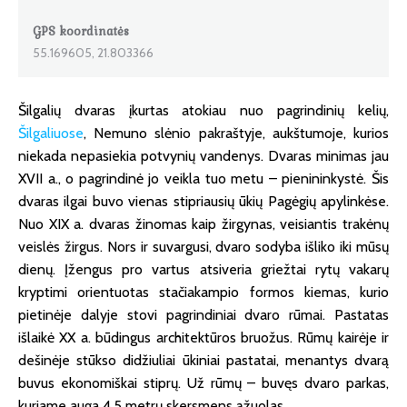
GPS koordinatės
55.169605, 21.803366
Šilgalių dvaras įkurtas atokiau nuo pagrindinių kelių,
Šilgaliuose
, Nemuno slėnio pakraštyje, aukštumoje, kurios
niekada nepasiekia potvynių vandenys. Dvaras minimas jau
XVII a., o pagrindinė jo veikla tuo metu – pienininkystė. Šis
dvaras ilgai buvo vienas stipriausių ūkių Pagėgių apylinkėse.
Nuo XIX a. dvaras žinomas kaip žirgynas, veisiantis trakėnų
veislės žirgus. Nors ir suvargusi, dvaro sodyba išliko iki mūsų
dienų. Įžengus pro vartus atsiveria griežtai rytų vakarų
kryptimi orientuotas stačiakampio formos kiemas, kurio
pietinėje dalyje stovi pagrindiniai dvaro rūmai. Pastatas
išlaikė XX a. būdingus architektūros bruožus. Rūmų kairėje ir
dešinėje stūkso didžiuliai ūkiniai pastatai, menantys dvarą
buvus ekonomiškai stiprų. Už rūmų – buvęs dvaro parkas,
kuriame auga 4,5 metrų skersmens ąžuolas.