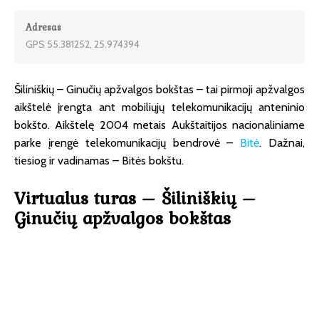
Adresas
GPS 55.381252, 25.974394
Šiliniškių – Ginučių apžvalgos bokštas – tai pirmoji apžvalgos
aikštelė įrengta ant mobiliųjų telekomunikacijų anteninio
bokšto. Aikštelę 2004 metais Aukštaitijos nacionaliniame
parke įrengė telekomunikacijų bendrovė –
Bitė
. Dažnai,
tiesiog ir vadinamas – Bitės bokštu.
Virtualus turas – Šiliniškių –
Ginučių apžvalgos bokštas