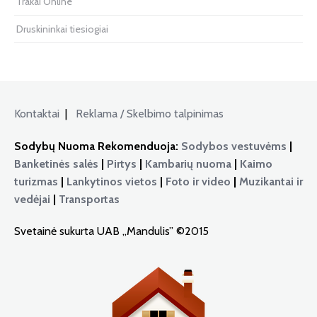
Trakai Online
Druskininkai tiesiogiai
Kontaktai
|
Reklama / Skelbimo talpinimas
Sodybų Nuoma Rekomenduoja:
Sodybos vestuvėms
|
Banketinės salės
|
Pirtys
|
Kambarių nuoma
|
Kaimo
turizmas
|
Lankytinos vietos
|
Foto ir video
|
Muzikantai ir
vedėjai
|
Transportas
Svetainė sukurta UAB „Mandulis” ©2015