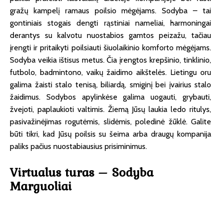
gražų kampelį ramaus poilsio mėgėjams. Sodyba – tai
gontiniais stogais dengti rąstiniai nameliai, harmoningai
derantys su kalvotu nuostabios gamtos peizažu, tačiau
įrengti ir pritaikyti poilsiauti šiuolaikinio komforto mėgėjams.
Sodyba veikia ištisus metus. Čia įrengtos krepšinio, tinklinio,
futbolo, badmintono, vaikų žaidimo aikštelės. Lietingu oru
galima žaisti stalo tenisą, biliardą, smiginį bei įvairius stalo
žaidimus. Sodybos apylinkėse galima uogauti, grybauti,
žvejoti, paplaukioti valtimis. Žiemą Jūsų laukia ledo ritulys,
pasivažinėjimas rogutėmis, slidėmis, poledinė žūklė. Galite
būti tikri, kad Jūsų poilsis su šeima arba draugų kompanija
paliks pačius nuostabiausius prisiminimus.
Virtualus turas – Sodyba
Marguoliai