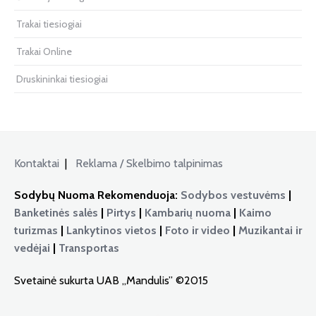
Trakai tiesiogiai
Trakai Online
Druskininkai tiesiogiai
Kontaktai
|
Reklama / Skelbimo talpinimas
Sodybų Nuoma Rekomenduoja:
Sodybos vestuvėms
|
Banketinės salės
|
Pirtys
|
Kambarių nuoma
|
Kaimo
turizmas
|
Lankytinos vietos
|
Foto ir video
|
Muzikantai ir
vedėjai
|
Transportas
Svetainė sukurta UAB „Mandulis” ©2015