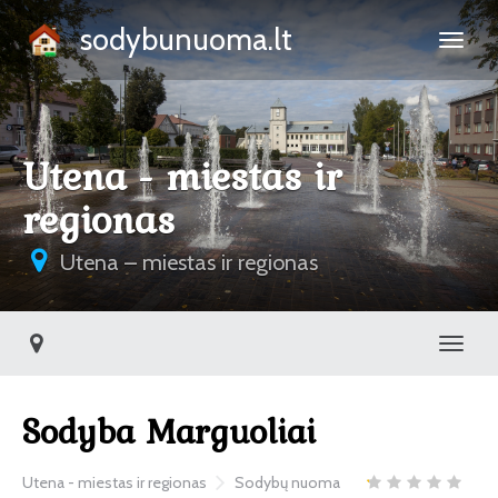
sodybunuoma.lt
Utena - miestas ir
regionas
Utena – miestas ir regionas
Toggl
Sodyba Marguoliai
Utena - miestas ir regionas
Sodybų nuoma