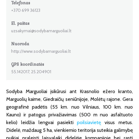
Telefonas
+370 699 36123
El. paštas
uzsakymai@sodybamarguoliai.lt
Nuoroda
http://www.sodybamarguoliai.lt
GPS koordinatės
55.142017, 25.204901
Sodyba Marguoliai įsikūrusi ant Krasnolio ežero kranto,
Marguolių kaime, Giedraičių seniūnijoje, Molėtų rajone. Gera
geografinė padėtis (55 km. nuo Vilniaus, 100 km. nuo
Kauno) ir patogus privažiavimas (500 m nuo asfaltuoto
kelio) leidžia lengvai pasiekti
poilsiavietę
visus metus.
Didelė, maždaug 5 ha, vienkiemio teritorija suteikia galimybę
puikiai praleisti laisvalaikį didelėje kompanijoje bei rasti