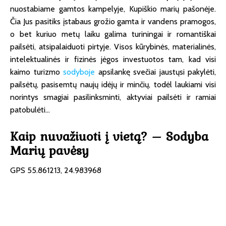
nuostabiame gamtos kampelyje, Kupiškio marių pašonėje.
Čia Jus pasitiks įstabaus grožio gamta ir vandens pramogos,
o bet kuriuo metų laiku galima turiningai ir romantiškai
pailsėti, atsipalaiduoti pirtyje. Visos kūrybinės, materialinės,
intelektualinės ir fizinės jėgos investuotos tam, kad visi
kaimo turizmo
sodyboje
apsilankę svečiai jaustųsi pakylėti,
pailsėtų, pasisemtų naujų idėjų ir minčių, todėl laukiami visi
norintys smagiai pasilinksminti, aktyviai pailsėti ir ramiai
patobulėti…
Kaip nuvažiuoti į vietą? – Sodyba
Marių pavėsy
GPS 55.861213, 24.983968