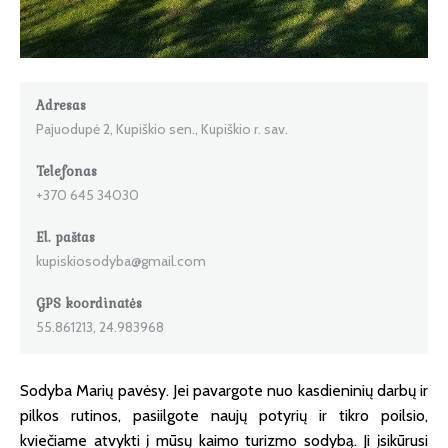
Adresas
Pajuodupė 2, Kupiškio sen., Kupiškio r. sav.
Telefonas
+370 645 34030
El. paštas
kupiskiosodyba@gmail.com
GPS koordinatės
55.861213, 24.983968
Sodyba Marių pavėsy. Jei pavargote nuo kasdieninių darbų ir
pilkos rutinos, pasiilgote naujų potyrių ir tikro poilsio,
kviečiame atvykti į mūsų kaimo turizmo sodybą. Ji įsikūrusi