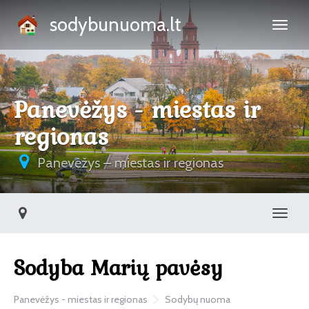
sodybunuoma.lt
Panevėžys - miestas ir
regionas
Panevėžys – miestas ir regionas
Toggl
Sodyba Marių pavėsy
Panevėžys - miestas ir regionas
Sodybų nuoma