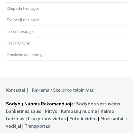
Klaipėda tiesiogiai
Šventoji tiesiogiai
Trakai tiesiogiai
Trakai Online
Druskininkai tiesiogiai
Kontaktai
|
Reklama / Skelbimo talpinimas
Sodybų Nuoma Rekomenduoja:
Sodybos vestuvėms
|
Banketinės salės
|
Pirtys
|
Kambarių nuoma
|
Kaimo
turizmas
|
Lankytinos vietos
|
Foto ir video
|
Muzikantai ir
vedėjai
|
Transportas