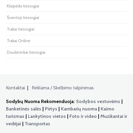
Klaipėda tiesiogiai
Šventoji tiesiogiai
Trakai tiesiogiai
Trakai Online
Druskininkai tiesiogiai
Kontaktai
|
Reklama / Skelbimo talpinimas
Sodybų Nuoma Rekomenduoja:
Sodybos vestuvėms
|
Banketinės salės
|
Pirtys
|
Kambarių nuoma
|
Kaimo
turizmas
|
Lankytinos vietos
|
Foto ir video
|
Muzikantai ir
vedėjai
|
Transportas