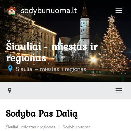
sodybunuoma.lt
Šiauliai - miestas ir
regionas
Šiauliai – miestas ir regionas
Toggl
Sodyba Pas Dalią
Šiauliai - miestas ir regionas
Sodybų nuoma