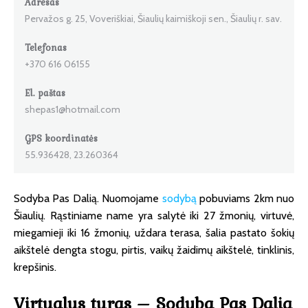
Adresas
Pervažos g. 25, Voveriškiai, Šiaulių kaimiškoji sen., Šiaulių r. sav.
Telefonas
+370 616 06155
El. paštas
shepas1@hotmail.com
GPS koordinatės
55.936428, 23.260364
Sodyba Pas Dalią. Nuomojame
sodybą
pobuviams 2km nuo
Šiaulių. Rąstiniame name yra salytė iki 27 žmonių, virtuvė,
miegamieji iki 16 žmonių, uždara terasa, šalia pastato šokių
aikštelė dengta stogu, pirtis, vaikų žaidimų aikštelė, tinklinis,
krepšinis.
Virtualus turas – Sodyba Pas Dalią