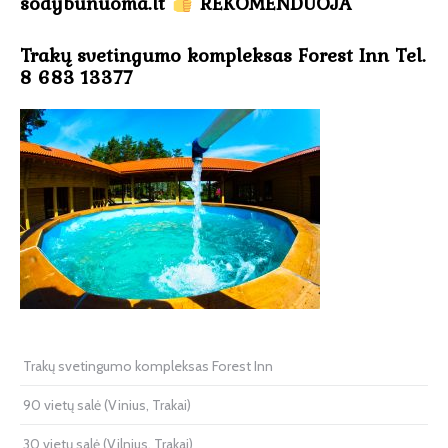
sodybunuoma.lt
REKOMENDUOJA
Trakų svetingumo kompleksas Forest Inn Tel.
8 683 13377
Trakų svetingumo kompleksas Forest Inn
90 vietų salė (Vinius, Trakai)
30 vietų salė (Vilnius, Trakai)