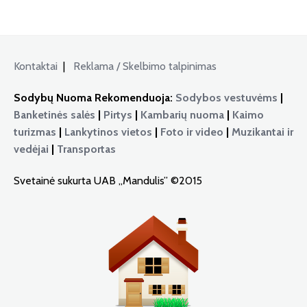
Kontaktai
|
Reklama / Skelbimo talpinimas
Sodybų Nuoma Rekomenduoja:
Sodybos vestuvėms
|
Banketinės salės
|
Pirtys
|
Kambarių nuoma
|
Kaimo
turizmas
|
Lankytinos vietos
|
Foto ir video
|
Muzikantai ir
vedėjai
|
Transportas
Svetainė sukurta UAB „Mandulis” ©2015