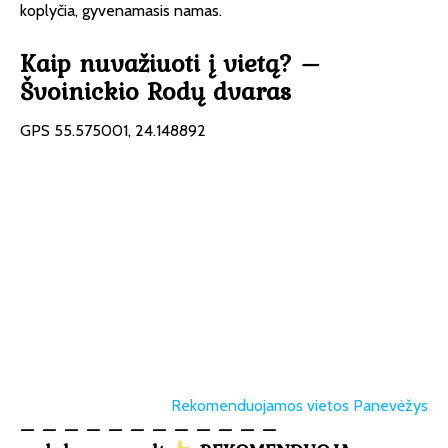
koplyčia, gyvenamasis namas.
Kaip nuvažiuoti į vietą? –
Švoinickio Rodų dvaras
GPS 55.575001, 24.148892
Rekomenduojamos vietos Panevėžys
– – – – – – – – – – – –