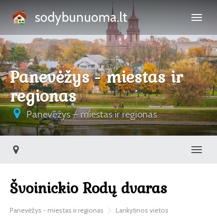
sodybunuoma.lt
Panevėžys - miestas ir
regionas
Panevėžys – miestas ir regionas
Toggl
Švoinickio Rodų dvaras
Panevėžys - miestas ir regionas
Lankytinos vietos