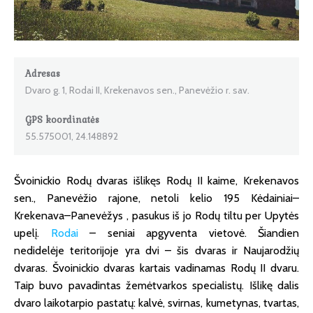
Adresas
Dvaro g. 1, Rodai II, Krekenavos sen., Panevėžio r. sav.
GPS koordinatės
55.575001, 24.148892
Švoinickio Rodų dvaras išlikęs Rodų II kaime, Krekenavos
sen., Panevėžio rajone, netoli kelio 195 Kėdainiai–
Krekenava–Panevėžys , pasukus iš jo Rodų tiltu per Upytės
upelį.
Rodai
– seniai apgyventa vietovė. Šiandien
nedidelėje teritorijoje yra dvi – šis dvaras ir Naujarodžių
dvaras. Švoinickio dvaras kartais vadinamas Rodų II dvaru.
Taip buvo pavadintas žemėtvarkos specialistų. Išlikę dalis
dvaro laikotarpio pastatų: kalvė, svirnas, kumetynas, tvartas,