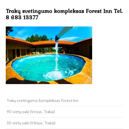
Trakų svetingumo kompleksas Forest Inn Tel.
8 683 13377
Trakų svetingumo kompleksas Forest Inn
90 vietų salė (Vinius, Trakai)
30 vietų salė (Vilnius, Trakai)