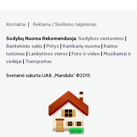
Kontaktai
|
Reklama / Skelbimo talpinimas
Sodybų Nuoma Rekomenduoja:
Sodybos vestuvėms
|
Banketinės salės
|
Pirtys
|
Kambarių nuoma
|
Kaimo
turizmas
|
Lankytinos vietos
|
Foto ir video
|
Muzikantai ir
vedėjai
|
Transportas
Svetainė sukurta UAB „Mandulis” ©2015