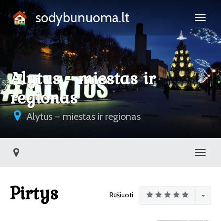
sodybunuoma.lt
Alytus - miestas ir
regionas
Alytus – miestas ir regionas
Toggl
Pirtys
Rūšiuoti