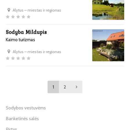
Alytus – miestas ir regionas
Sodyba Mildupis
Kaimo turizmas
Alytus – miestas ir regionas
1
2
Sodybos vestuvėms
Banketinės salės
Pirtys