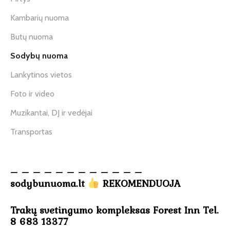
Kambarių nuoma
Butų nuoma
Sodybų nuoma
Lankytinos vietos
Foto ir video
Muzikantai, DJ ir vedėjai
Transportas
– – – – – – – – – – – –
sodybunuoma.lt
REKOMENDUOJA
Trakų svetingumo kompleksas Forest Inn Tel.
8 683 13377