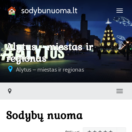
sodybunuoma.lt
Alytus - miestas ir
regionas
Alytus – miestas ir regionas
Toggl
Sodybų nuoma