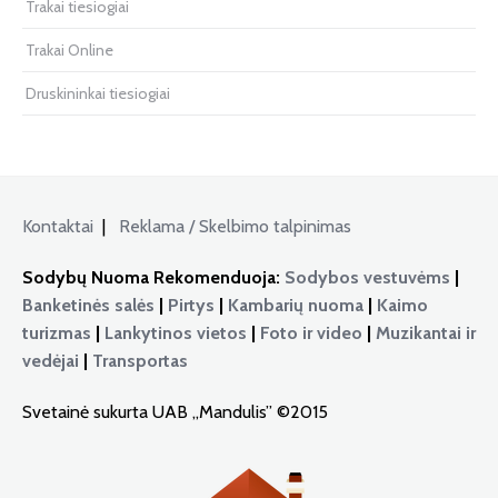
Trakai tiesiogiai
Trakai Online
Druskininkai tiesiogiai
Kontaktai
|
Reklama / Skelbimo talpinimas
Sodybų Nuoma Rekomenduoja:
Sodybos vestuvėms
|
Banketinės salės
|
Pirtys
|
Kambarių nuoma
|
Kaimo
turizmas
|
Lankytinos vietos
|
Foto ir video
|
Muzikantai ir
vedėjai
|
Transportas
Svetainė sukurta UAB „Mandulis” ©2015