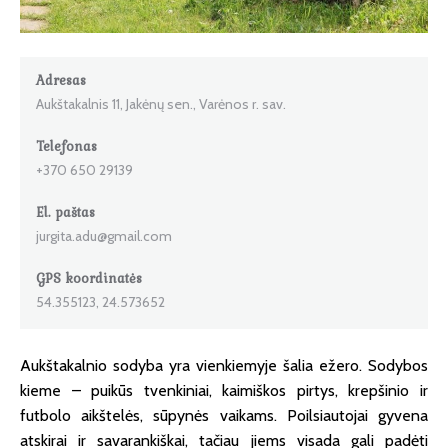
Adresas
Aukštakalnis 11, Jakėnų sen., Varėnos r. sav.
Telefonas
+370 650 29139
El. paštas
jurgita.adu@gmail.com
GPS koordinatės
54.355123, 24.573652
Aukštakalnio sodyba yra vienkiemyje šalia ežero. Sodybos
kieme – puikūs tvenkiniai, kaimiškos pirtys, krepšinio ir
futbolo aikštelės, sūpynės vaikams. Poilsiautojai gyvena
atskirai ir savarankiškai, tačiau jiems visada gali padėti