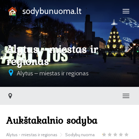
sodybunuoma.lt
Alytus - miestas ir
regionas
Alytus – miestas ir regionas
Toggl
Aukštakalnio sodyba
Alytus - miestas ir regionas
Sodybų nuoma