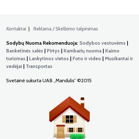
Kontaktai
|
Reklama / Skelbimo talpinimas
Sodybų Nuoma Rekomenduoja:
Sodybos vestuvėms
|
Banketinės salės
|
Pirtys
|
Kambarių nuoma
|
Kaimo
turizmas
|
Lankytinos vietos
|
Foto ir video
|
Muzikantai ir
vedėjai
|
Transportas
Svetainė sukurta UAB „Mandulis” ©2015