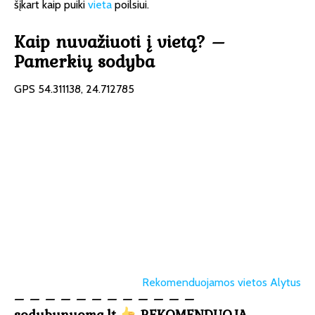
šįkart kaip puiki
vieta
poilsiui.
Kaip nuvažiuoti į vietą? –
Pamerkių sodyba
GPS 54.311138, 24.712785
Rekomenduojamos vietos Alytus
– – – – – – – – – – – –
sodybunuoma.lt
REKOMENDUOJA