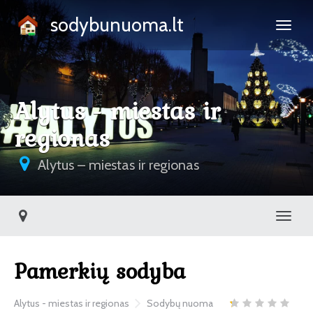
sodybunuoma.lt
Alytus - miestas ir
regionas
Alytus – miestas ir regionas
Toggl
Pamerkių sodyba
Alytus - miestas ir regionas
Sodybų nuoma