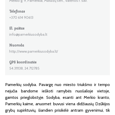
Merkio g. 9, Pamerkiai, Matuizų sen., Varėnos r. sav.
Telefonas
+370 614 90613
El. paštas
info@pamerkiusodyba.lt
Nuoroda
http://www.pamerkiusodyba.lt/
GPS koordinatės
54.311138, 24.712785
Pamerkių sodyba. Pavargę nuo miesto triukšmo ir tempo
nejučia bandome ieškoti ramybės nuošalioje vietoje,
gamtos prieglobstyje. Sodyba, esanti ant Merkio kranto,
Pamerkių kaime, anuomet buvusi viena didžiausių Dzūkijos
grybų supirktuvių, šiandien prisikėlė antram gyvenimui, tik