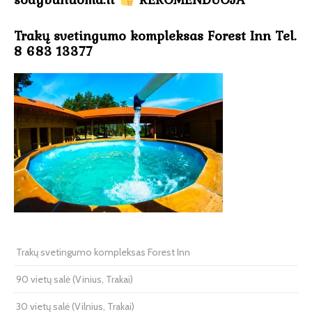
Trakų svetingumo kompleksas Forest Inn Tel.
8 683 13377
Trakų svetingumo kompleksas Forest Inn
90 vietų salė (Vinius, Trakai)
30 vietų salė (Vilnius, Trakai)