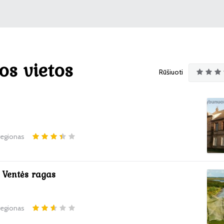
os vietos
Rūšiuoti
 regionas
s Ventės ragas
 regionas