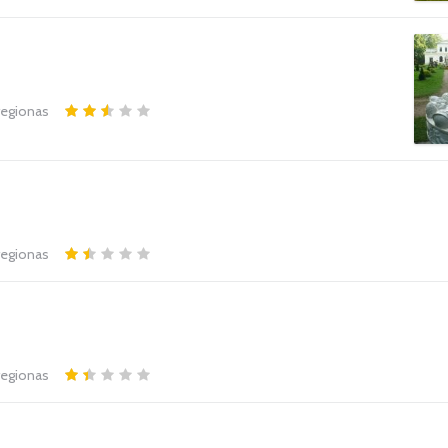
 regionas
 regionas
 regionas