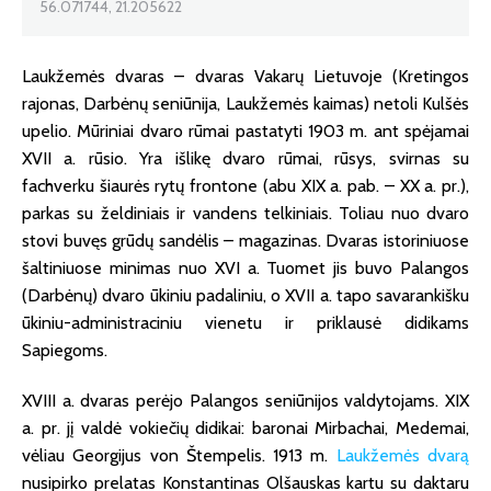
56.071744, 21.205622
Laukžemės dvaras – dvaras Vakarų Lietuvoje (Kretingos
rajonas, Darbėnų seniūnija, Laukžemės kaimas) netoli Kulšės
upelio. Mūriniai dvaro rūmai pastatyti 1903 m. ant spėjamai
XVII a. rūsio. Yra išlikę dvaro rūmai, rūsys, svirnas su
fachverku šiaurės rytų frontone (abu XIX a. pab. – XX a. pr.),
parkas su želdiniais ir vandens telkiniais. Toliau nuo dvaro
stovi buvęs grūdų sandėlis – magazinas. Dvaras istoriniuose
šaltiniuose minimas nuo XVI a. Tuomet jis buvo Palangos
(Darbėnų) dvaro ūkiniu padaliniu, o XVII a. tapo savarankišku
ūkiniu-administraciniu vienetu ir priklausė didikams
Sapiegoms.
XVIII a. dvaras perėjo Palangos seniūnijos valdytojams. XIX
a. pr. jį valdė vokiečių didikai: baronai Mirbachai, Medemai,
vėliau Georgijus von Štempelis. 1913 m.
Laukžemės dvarą
nusipirko prelatas Konstantinas Olšauskas kartu su daktaru