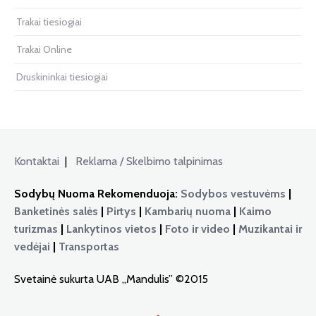
Trakai tiesiogiai
Trakai Online
Druskininkai tiesiogiai
Kontaktai
|
Reklama / Skelbimo talpinimas
Sodybų Nuoma Rekomenduoja:
Sodybos vestuvėms
|
Banketinės salės
|
Pirtys
|
Kambarių nuoma
|
Kaimo
turizmas
|
Lankytinos vietos
|
Foto ir video
|
Muzikantai ir
vedėjai
|
Transportas
Svetainė sukurta UAB „Mandulis” ©2015