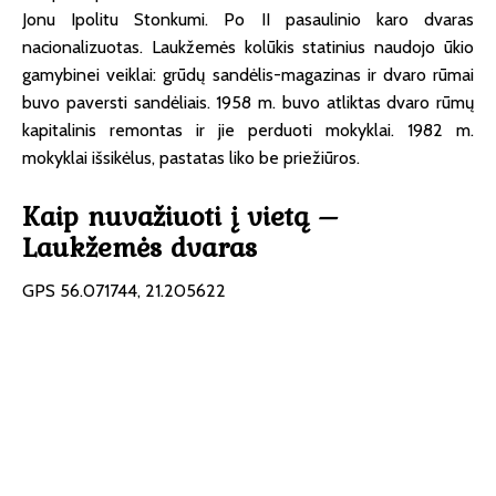
Jonu Ipolitu Stonkumi. Po II pasaulinio karo dvaras
nacionalizuotas. Laukžemės kolūkis statinius naudojo ūkio
gamybinei veiklai: grūdų sandėlis-magazinas ir dvaro rūmai
buvo paversti sandėliais. 1958 m. buvo atliktas dvaro rūmų
kapitalinis remontas ir jie perduoti mokyklai. 1982 m.
mokyklai išsikėlus, pastatas liko be priežiūros.
Kaip nuvažiuoti į vietą –
Laukžemės dvaras
GPS 56.071744, 21.205622