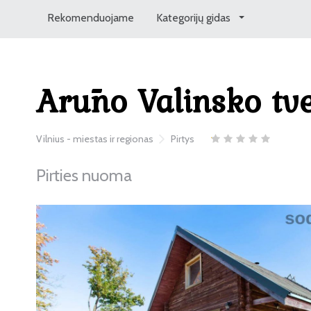
Rekomenduojame
Kategorijų gidas
Arūno Valinsko tve
Vilnius - miestas ir regionas
Pirtys
Pirties nuoma