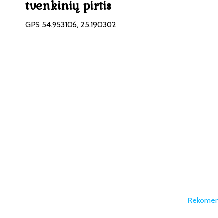
tvenkinių pirtis
GPS 54.953106, 25.190302
Rekomend