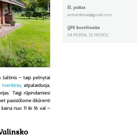
El. paštas
avtvenkiniai@gmail.com
GPS koordinatės
54.953106, 25.190302
s šaltinis – taip pelnytai
ie
tvenkinių
atpalaiduoja,
ijas. Taigi rūpindamiesi
met pasisiūlome iškūrenti
kaina nuo 11 iki 16 val –
Valinsko