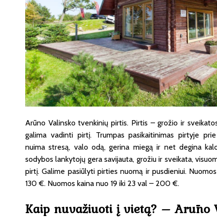
Arūno Valinsko tvenkinių pirtis. Pirtis – grožio ir sveikato
galima vadinti pirtį. Trumpas pasikaitinimas pirtyje pr
nuima stresą, valo odą, gerina miegą ir net degina kalor
sodybos lankytojų gera savijauta, grožiu ir sveikata, visuo
pirtį. Galime pasiūlyti pirties nuomą ir pusdieniui. Nuomos 
130 €. Nuomos kaina nuo 19 iki 23 val – 200 €.
Kaip nuvažiuoti į vietą? – Arūno 