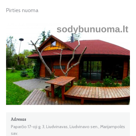
Pirties nuoma
Adresas
Paparčio 17-oji g. 3, Liudvinavas, Liudvinavo sen., Marijampolės
sav.