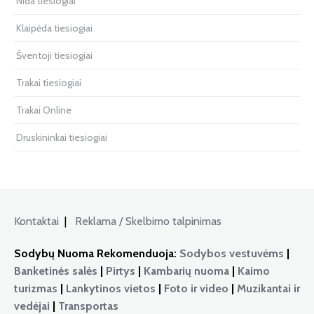
Nida tiesiogiai
Klaipėda tiesiogiai
Šventoji tiesiogiai
Trakai tiesiogiai
Trakai Online
Druskininkai tiesiogiai
Kontaktai
|
Reklama / Skelbimo talpinimas
Sodybų Nuoma Rekomenduoja:
Sodybos vestuvėms
|
Banketinės salės
|
Pirtys
|
Kambarių nuoma
|
Kaimo
turizmas
|
Lankytinos vietos
|
Foto ir video
|
Muzikantai ir
vedėjai
|
Transportas