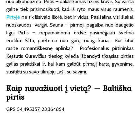
nuo alkoholizmo. Pirtis – pakankamas fizinis krūvis. Su vanta
galite tiek prisimosikuoti, kad iš ryto maus visus raumenis.
Pirtyje
ne tik išsivalo išorė, bet ir vidus. Pasišalina visi šlakai,
nuoskaudos, vargai. Sauna – pirmoji pagalba nuo daugelio
ligų. Pirtis – nepamainoma erdvė pasimėgauti švelnia
erotika. Šilta, prietema nuo garų, nuogi kūnai… Kur kitur
rasite romantiškesnę aplinką? Profesionalus pirtininkas
Kęstutis Gurevičius tiesiog kviečia išbandyti tikrąsias pirties
galias praktiškai ir, kai kam galbūt pirmąjį kartą gyvenime,
susitikti su savo tikruoju „aš“, su savimi.
Kaip nuvažiuoti į vietą? – Baltiška
pirtis
GPS 54.495357, 23.364854