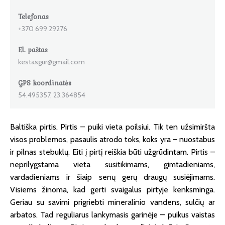
Telefonas
+370 699 29276
El. paštas
kestasgur@gmail.com
GPS koordinatės
54.495357, 23.364854
Baltiška pirtis. Pirtis – puiki vieta poilsiui. Tik ten užsimiršta
visos problemos, pasaulis atrodo toks, koks yra – nuostabus
ir pilnas stebuklų. Eiti į pirtį reiškia būti užgrūdintam. Pirtis –
neprilygstama vieta susitikimams, gimtadieniams,
vardadieniams ir šiaip senų gerų draugų susiėjimams.
Visiems žinoma, kad gerti svaigalus pirtyje kenksminga.
Geriau su savimi prigriebti mineralinio vandens, sulčių ar
arbatos. Tad reguliarus lankymasis garinėje – puikus vaistas