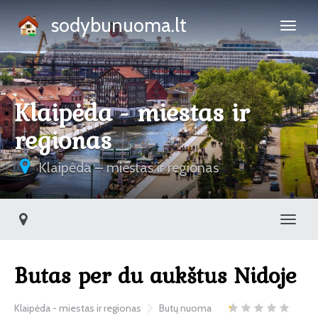
sodybunuoma.lt
Klaipėda - miestas ir
regionas
Klaipėda – miestas ir regionas
Toggl
Butas per du aukštus Nidoje
Klaipėda - miestas ir regionas
Butų nuoma