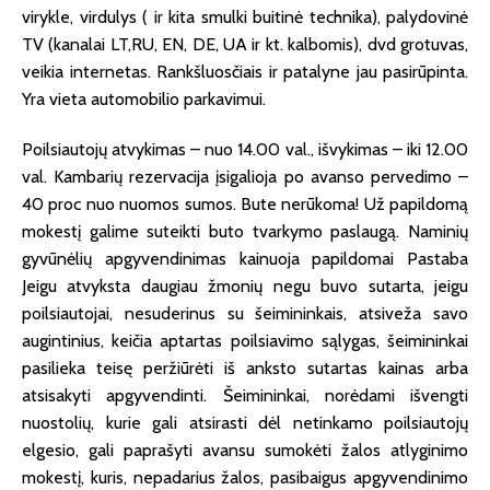
virykle, virdulys ( ir kita smulki buitinė technika), palydovinė
TV (kanalai LT,RU, EN, DE, UA ir kt. kalbomis), dvd grotuvas,
veikia internetas. Rankšluosčiais ir patalyne jau pasirūpinta.
Yra vieta automobilio parkavimui.
Poilsiautojų atvykimas – nuo 14.00 val., išvykimas – iki 12.00
val. Kambarių rezervacija įsigalioja po avanso pervedimo –
40 proc nuo nuomos sumos. Bute nerūkoma! Už papildomą
mokestį galime suteikti buto tvarkymo paslaugą. Naminių
gyvūnėlių apgyvendinimas kainuoja papildomai Pastaba
Jeigu atvyksta daugiau žmonių negu buvo sutarta, jeigu
poilsiautojai, nesuderinus su šeimininkais, atsiveža savo
augintinius, keičia aptartas poilsiavimo sąlygas, šeimininkai
pasilieka teisę peržiūrėti iš anksto sutartas kainas arba
atsisakyti apgyvendinti. Šeimininkai, norėdami išvengti
nuostolių, kurie gali atsirasti dėl netinkamo poilsiautojų
elgesio, gali paprašyti avansu sumokėti žalos atlyginimo
mokestį, kuris, nepadarius žalos, pasibaigus apgyvendinimo