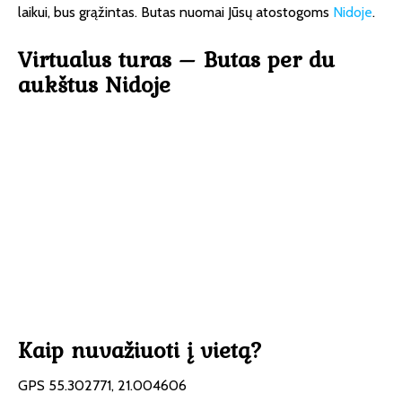
laikui, bus grąžintas. Butas nuomai Jūsų atostogoms
Nidoje
.
Virtualus turas – Butas per du
aukštus Nidoje
Kaip nuvažiuoti į vietą?
GPS 55.302771, 21.004606