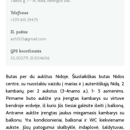
Taikos g. 7 - 14, Nida, Neringos sav.
Telefonas
+370 615 29475
El. paštas
ach505@gmail.com
GPS koordinatės
55.302771, 21.004606
Butas per du aukštus Nidoje. Šiuolaikiškas butas Nidos
centre, su nuostabiu vaizdu į marias ir į autentiškąją Nidą. 2
kambarių, per 2 aukstus (3-4namo a.), 1- 5 asmenims.
Pirmame buto aukšte yra įrengtas kambarys su virtuve
bendroje erdvėje, iš kurio Jūs tiesiai galėsite išeiti į balkoną.
Antrame aukšte įrengtas jaukus miegamasis kambarys su
balkonu. Yra kondicionieriai, balkonai ir WC kiekviename
aukste. Jūsų patogumui skalbyklė, indaplovė, šaldytuvas,