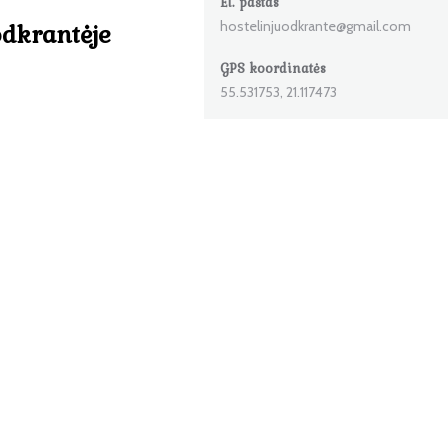
El. paštas
dkrantėje
hostelinjuodkrante@gmail.com
GPS koordinatės
55.531753, 21.117473