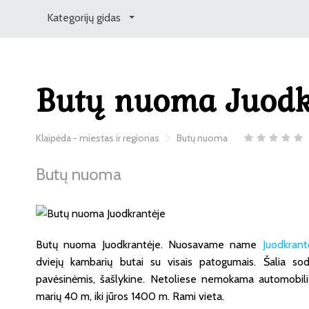
Kategorijų gidas
Butų nuoma Juodk
Klaipėda - miestas ir regionas
Butų nuoma
Butų nuoma
Butų nuoma Juodkrantėje. Nuosavame name
Juodkrant
dviejų kambarių butai su visais patogumais. Šalia sod
pavėsinėmis, šašlykine. Netoliese nemokama automobilių 
marių 40 m, iki jūros 1400 m. Rami vieta.