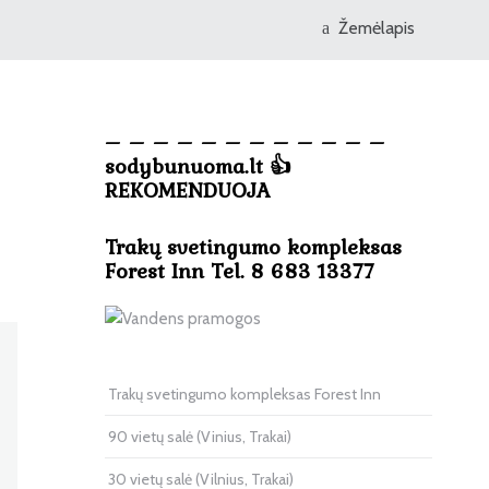
Žemėlapis
– – – – – – – – – – – –
sodybunuoma.lt 👍
REKOMENDUOJA
Trakų svetingumo kompleksas
Forest Inn Tel. 8 683 13377
Trakų svetingumo kompleksas Forest Inn
90 vietų salė (Vinius, Trakai)
30 vietų salė (Vilnius, Trakai)