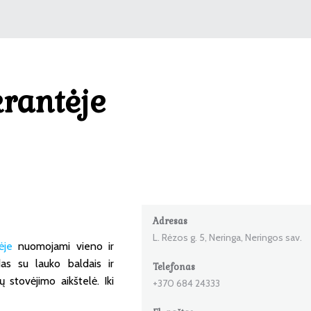
rantėje
Adresas
L. Rėzos g. 5, Neringa, Neringos sav.
ėje
nuomojami vieno ir
as su lauko baldais ir
Telefonas
stovėjimo aikštelė. Iki
+370 684 24333