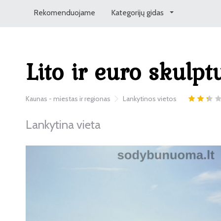
Rekomenduojame
Kategorijų gidas
Lito ir euro skulpt
Kaunas - miestas ir regionas
Lankytinos vietos
Lankytina vieta