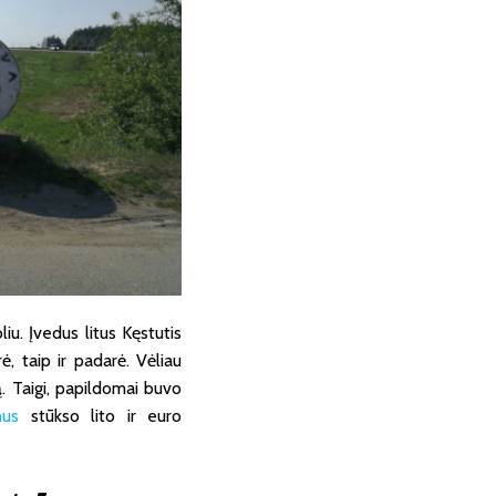
liu. Įvedus litus Kęstutis
ė, taip ir padarė. Vėliau
ą. Taigi, papildomai buvo
nus
stūkso lito ir euro