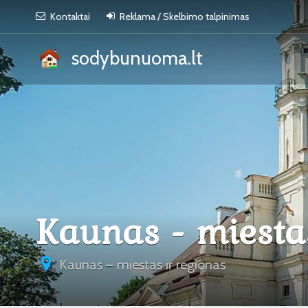
Kontaktai
Reklama / Skelbimo talpinimas
sodybunuoma.lt
Kaunas - miesta
Kaunas – miestas ir regionas