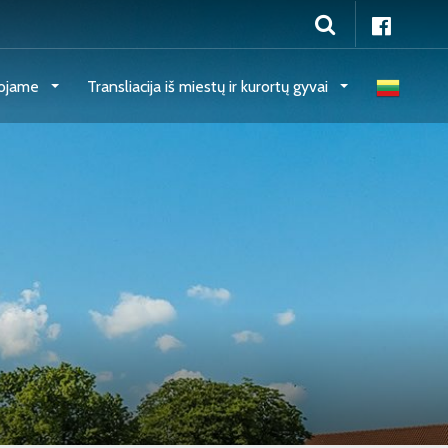
ojame
Transliacija iš miestų ir kurortų gyvai