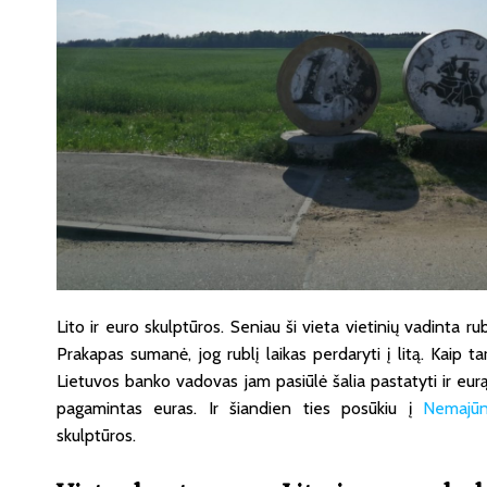
Lito ir euro skulptūros. Seniau ši vieta vietinių vadinta rub
Prakapas sumanė, jog rublį laikas perdaryti į litą. Kaip tar
Lietuvos banko vadovas jam pasiūlė šalia pastatyti ir eur
pagamintas euras. Ir šiandien ties posūkiu į
Nemajū
skulptūros.