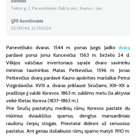
Adresas
Taikos g. 2, Panevėžiukas, Babtų sen., Kauno r. sav.
GPS koordinatės
55.139744, 23.795024
Panevėžiuko dvaras. 1544 m. ponas Jurgis Jadko
dvarą
pardavė ponui Jonui Kuncevičiui. 1563 m. birželio 24 d.
Vilkijos valsčiaus inventoriaus sąraše dvaro savininku
minimas taurininkas Matas Petkevičius. 1596 m. Jonas
Petkevičius dvarą pardavė Kauno apskrities maršalkai Petrui
Vizgirdavičiui. XVIII a. dvaras priklausė Siručiams, XIX–XX a.
pradžioje jį valdė Korevos. 1863 m. sukilimo metu čia aktyviai
veikė Kletas Koreva (1837–1863 m.).
Prie Siručių pastatytų medinių rūmų Korevos pastatė du
mūrinius dviaukščius sparnus, dengtus mansardiniais
raudonų čerpių stogais. Priestatai didesni už senuosius
pastatus. Ant geriau išsilaikiusio rūmų sparno matyti 1910 m.