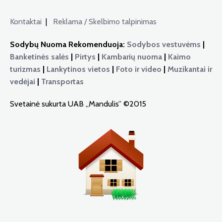
Kontaktai
|
Reklama / Skelbimo talpinimas
Sodybų Nuoma Rekomenduoja:
Sodybos vestuvėms
|
Banketinės salės
|
Pirtys
|
Kambarių nuoma
|
Kaimo
turizmas
|
Lankytinos vietos
|
Foto ir video
|
Muzikantai ir
vedėjai
|
Transportas
Svetainė sukurta UAB „Mandulis” ©2015