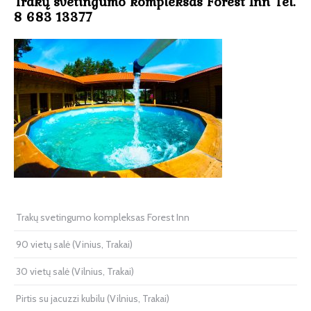
Trakų svetingumo kompleksas Forest Inn Tel.
8 683 13377
Trakų svetingumo kompleksas Forest Inn
90 vietų salė (Vinius, Trakai)
30 vietų salė (Vilnius, Trakai)
Pirtis su jacuzzi kubilu (Vilnius, Trakai)