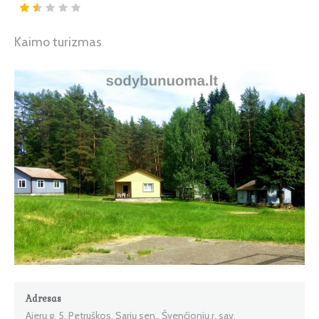
Kaimo turizmas
Adresas
Ajerų g. 5, Petruškos, Sarių sen., Švenčionių r. sav.