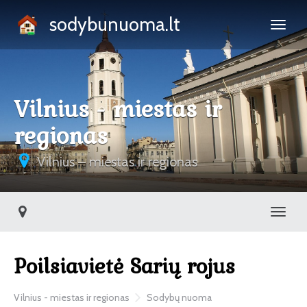
sodybunuoma.lt
Vilnius - miestas ir
regionas
Vilnius – miestas ir regionas
Toggl
Poilsiavietė Sarių rojus
Vilnius - miestas ir regionas
Sodybų nuoma