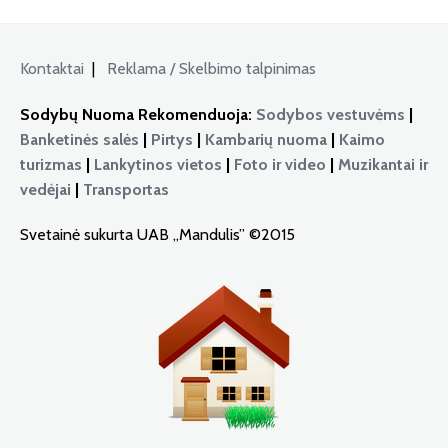
Kontaktai
|
Reklama / Skelbimo talpinimas
Sodybų Nuoma Rekomenduoja:
Sodybos vestuvėms
|
Banketinės salės
|
Pirtys
|
Kambarių nuoma
|
Kaimo
turizmas
|
Lankytinos vietos
|
Foto ir video
|
Muzikantai ir
vedėjai
|
Transportas
Svetainė sukurta UAB „Mandulis” ©2015