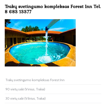
Trakų svetingumo kompleksas Forest Inn Tel.
8 683 13377
Trakų svetingumo kompleksas Forest Inn
90 vietų salė (Vinius, Trakai)
30 vietų salė (Vilnius, Trakai)