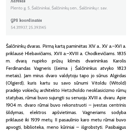
Adresas
Plento g. 5, Šalčininkai, Šalčininkų sen., Šalčininkų r. sav.
GPS koordinatės
54.311937, 25.393145
Šalčininkų dvaras. Pirmą kartą paminėtas XIV a.. XV a.–XVI a.
priklausė Hlebavičiams, XVII a.–XVIII a. Chodkevičiams. 1835
m. dvarą nupirko prūsų kilmės dvarininkas Karolis
Ferdinandas Vagneris (šeima į Šalčininkus atvyko 1823
metais). Jam mirus dvaro valdytoju tapo jo sūnus Algirdas
(Olgierd), kuris kartu su savo sūnumi Vitoldu (Witold)
pradėjo vokiečių architekto Hetzcholdo neoklasicizmo rūmų
statybas, rūmai buvo sujungti su senuoju XVIII a. dvaru. Apie
1904 m. dvaro rūmai buvo rekonstruoti – įvestas centrinis
šildymas, elektros apšvietimas. Vagneriams sodyba
priklausė iki 1939 metų. II pasaulinio karo metu rūmai buvo
apvogti, biblioteka, meno kūriniai – išgrobstyti. Pasibaigus