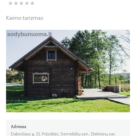
Kaimo turizmas
Adresas
Dabinčiaus g. 32, Prūsiškės, Semeliškių sen., Elektrėnų sav.