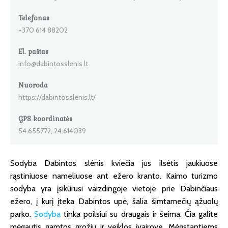
Telefonas
+370 614 88202
El. paštas
info@dabintosslenis.lt
Nuoroda
https://dabintosslenis.lt/
GPS koordinatės
54.655772, 24.614039
Sodyba Dabintos slėnis kviečia jus ilsėtis jaukiuose
rąstiniuose nameliuose ant ežero kranto. Kaimo turizmo
sodyba yra įsikūrusi vaizdingoje vietoje prie Dabinčiaus
ežero, į kurį įteka Dabintos upė, šalia šimtamečių ąžuolų
parko.
Sodyba
tinka poilsiui su draugais ir šeima. Čia galite
mėgautis gamtos grožiu ir veiklos įvairove. Mėgstantiems