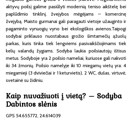
aktyvų poilsį galime pasiūlyti modernią teniso aikštelę bei
paplūdimio tinklinį, žvejybos mėgėjams – komercinę
žvejybą. Maisto gurmanai gali paragauti vietoje užauginto ir
pagaminto vynuogių vyno bei ekologiškos avienos.Taipogi
sodybai priklauso nuostabaus grožio šimtamečių ąžuolų
parkas, kuris tinka tiek lengviems pasivaikščiojimams tiek
kelių valandų žygiams. Sodyba laukia poilsiautojų ištisus
metus. Sodyboje yra 2 poilsio nameliai, kuriuose gali nakvoti
iki 34 žmonių. Poilsio namelyje iki 10 miegamų vietų yra: 4
miegamieji (3 dviviečiai ir 1 keturvietis), 2 WC, dušas, virtuvė,
svetainė su židiniu.
Kaip nuvažiuoti į vietą? – Sodyba
Dabintos slėnis
GPS 54.655772, 24.614039