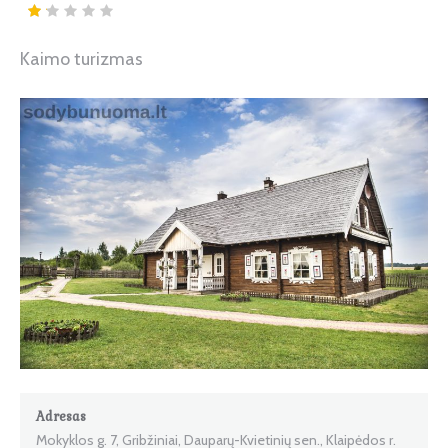
Kaimo turizmas
Adresas
Mokyklos g. 7, Gribžiniai, Dauparų-Kvietinių sen., Klaipėdos r.