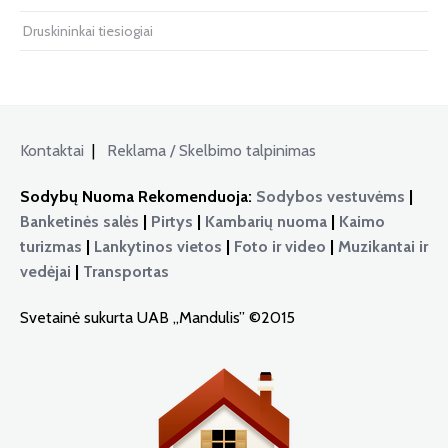
Druskininkai tiesiogiai
Kontaktai
|
Reklama / Skelbimo talpinimas
Sodybų Nuoma Rekomenduoja:
Sodybos vestuvėms
|
Banketinės salės
|
Pirtys
|
Kambarių nuoma
|
Kaimo
turizmas
|
Lankytinos vietos
|
Foto ir video
|
Muzikantai ir
vedėjai
|
Transportas
Svetainė sukurta UAB „Mandulis” ©2015