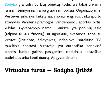
Sodyba
yra toli nuo kitų objektų, todėl yra labai tinkama
ramiam šeimyniniam arba grupiniam poilsiui. Organizuojame:
Vestuves, jubiliejus, krikštynas, įmonių renginius, vaikų sporto
stovyklas. Vandens pramogos: Vandenlenčių sportas, pirtis,
kubilas. Gyvenamojo namo I aukšte yra pobūvių salė
(talpina iki 40 žmonių) su ugniakuru, svetainės zona su
virtuve (kaitlentė, šaldytuvas, indaplovė, satelitinė TV,
muzikinis centras). Virtuvėje yra autentiška senovinė
krosnis, kurioje galima pasigaminti tradicinius lietuviškus
patiekalus arba kepti duoną. Apgyvendiname.
Virtualus turas – Sodyba Gribžė