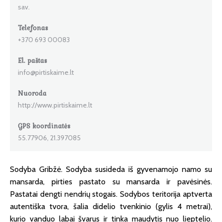
sav.
Telefonas
+370 693 00083
El. paštas
info@pirtiskaime.lt
Nuoroda
http://www.pirtiskaime.lt
GPS koordinatės
55.77906, 21.397085
Sodyba Gribžė. Sodyba susideda iš gyvenamojo namo su
mansarda, pirties pastato su mansarda ir pavėsinės.
Pastatai dengti nendrių stogais. Sodybos teritorija aptverta
autentiška tvora, šalia didelio tvenkinio (gylis 4 metrai),
kurio vanduo labai švarus ir tinka maudytis nuo lieptelio.