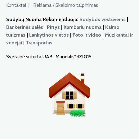
Kontaktai
|
Reklama / Skelbimo talpinimas
Sodybų Nuoma Rekomenduoja:
Sodybos vestuvėms
|
Banketinės salės
|
Pirtys
|
Kambarių nuoma
|
Kaimo
turizmas
|
Lankytinos vietos
|
Foto ir video
|
Muzikantai ir
vedėjai
|
Transportas
Svetainė sukurta UAB „Mandulis” ©2015