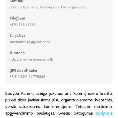
Adresas
Ežero g. 5, Kurėnai, Vidiškių sen., Ukmergės r. sav.
Telefonas
+370 686 39632
El. paštas
kurenuuzeiga@gmail.com
Nuoroda
http://www.kurenuuzeiga.lt/
GPS koordinatės
55.314050, 24.778568
Sodyba Kurėnų užeiga įsikūrusi ant Kurėnų ežero kranto,
puikiai tinka įvairiausioms Jūsų organizuojamoms šventėms,
verslo vakarėliams, konferencijoms. Teikiame maitinimo,
apgyvendinimo paslaugas. Svečių patogumui
sodyboje