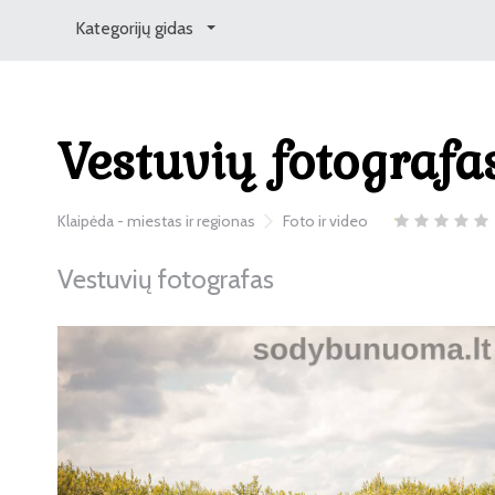
Kategorijų gidas
Vestuvių fotografa
Klaipėda - miestas ir regionas
Foto ir video
Vestuvių fotografas