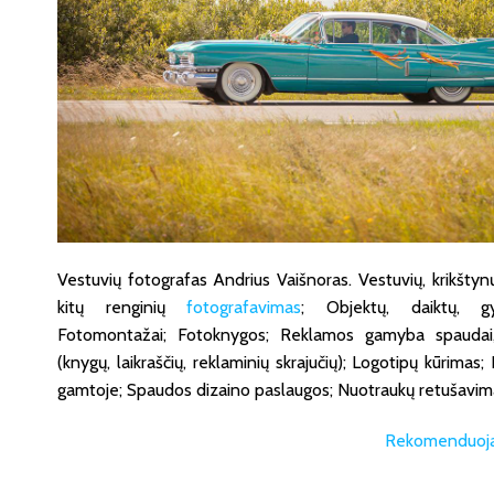
Vestuvių fotografas Andrius Vaišnoras. Vestuvių, krikštynų, 
kitų renginių
fotografavimas
; Objektų, daiktų, gy
Fotomontažai; Fotoknygos; Reklamos gamyba spaudai,
(knygų, laikraščių, reklaminių skrajučių); Logotipų kūrimas;
gamtoje; Spaudos dizaino paslaugos; Nuotraukų retušavimas
Rekomenduojam