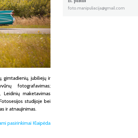
El. paštas
foto.manipuliacija@gmail.com
gimtadienių, jubiliejų ir
vūnų fotografavimas;
 Leidinių maketavimas
 Fotosesijos studijoje bei
 ir atnaujinimas.
i pasirinkimai Klaipėda