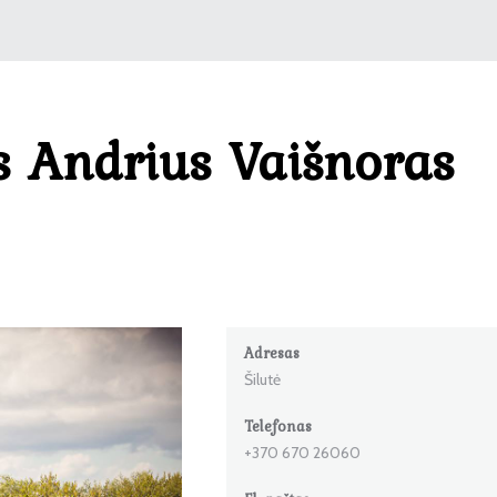
s Andrius Vaišnoras
Adresas
Šilutė
Telefonas
+370 670 26060