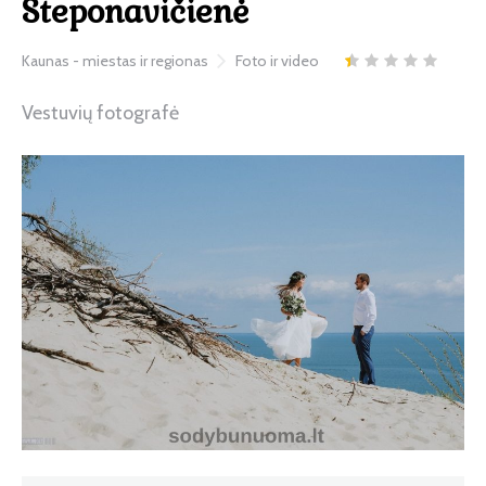
Steponavičienė
Kaunas - miestas ir regionas
Foto ir video
Vestuvių fotografė