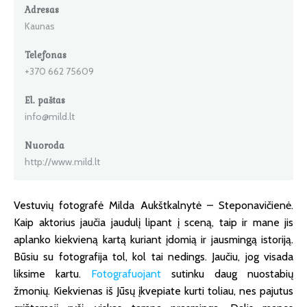
Adresas
Kaunas
Telefonas
+370 662 75609
El. paštas
info@mild.lt
Nuoroda
http://www.mild.lt
Vestuvių fotografė Milda Aukštkalnytė – Steponavičienė.
Kaip aktorius jaučia jaudulį lipant į sceną, taip ir mane jis
aplanko kiekvieną kartą kuriant įdomią ir jausmingą istoriją.
Būsiu su fotografija tol, kol tai nedings. Jaučiu, jog visada
liksime kartu.
Fotografuojant
sutinku daug nuostabių
žmonių. Kiekvienas iš Jūsų įkvepiate kurti toliau, nes pajutus