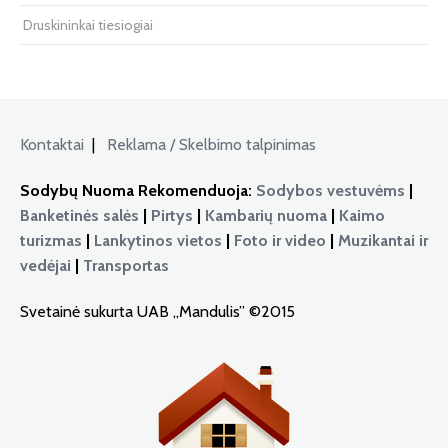
Druskininkai tiesiogiai
Kontaktai
|
Reklama / Skelbimo talpinimas
Sodybų Nuoma Rekomenduoja:
Sodybos vestuvėms
|
Banketinės salės
|
Pirtys
|
Kambarių nuoma
|
Kaimo
turizmas
|
Lankytinos vietos
|
Foto ir video
|
Muzikantai ir
vedėjai
|
Transportas
Svetainė sukurta UAB „Mandulis” ©2015