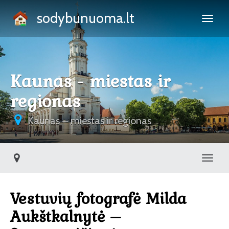
sodybunuoma.lt
Kaunas - miestas ir
regionas
Kaunas – miestas ir regionas
Toggl
Vestuvių fotografė Milda
Aukštkalnytė –