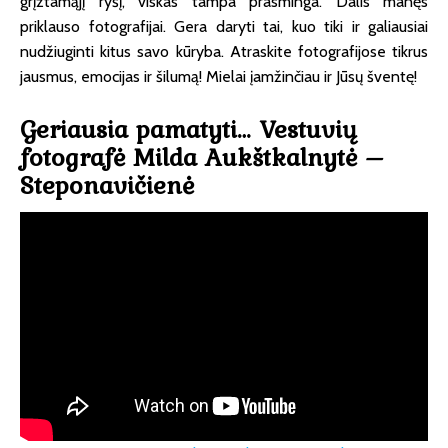
grįžtamąjį ryšį, viskas tampa prasminga. Dalis manęs
priklauso fotografijai. Gera daryti tai, kuo tiki ir galiausiai
nudžiuginti kitus savo kūryba. Atraskite fotografijose tikrus
jausmus, emocijas ir šilumą! Mielai įamžinčiau ir Jūsų šventę!
Geriausia pamatyti… Vestuvių
fotografė Milda Aukštkalnytė –
Steponavičienė