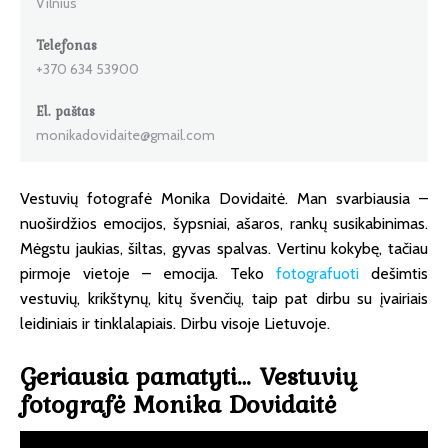
Vilnius
Telefonas
+370 634 53900
El. paštas
monikadovidaite@gmail.com
Vestuvių fotografė Monika Dovidaitė. Man svarbiausia –
nuoširdžios emocijos, šypsniai, ašaros, rankų susikabinimas.
Mėgstu jaukias, šiltas, gyvas spalvas. Vertinu kokybę, tačiau
pirmoje vietoje – emocija. Teko
fotografuoti
dešimtis
vestuvių, krikštynų, kitų švenčių, taip pat dirbu su įvairiais
leidiniais ir tinklalapiais. Dirbu visoje Lietuvoje.
Geriausia pamatyti… Vestuvių
fotografė Monika Dovidaitė