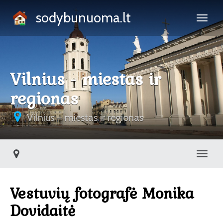
sodybunuoma.lt
Vilnius - miestas ir
regionas
Vilnius – miestas ir regionas
Toggl
Vestuvių fotografė Monika
Dovidaitė