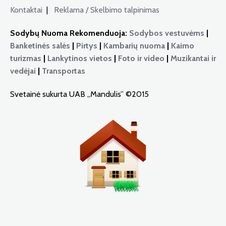
Kontaktai
|
Reklama / Skelbimo talpinimas
Sodybų Nuoma Rekomenduoja:
Sodybos vestuvėms
|
Banketinės salės
|
Pirtys
|
Kambarių nuoma
|
Kaimo
turizmas
|
Lankytinos vietos
|
Foto ir video
|
Muzikantai ir
vedėjai
|
Transportas
Svetainė sukurta UAB „Mandulis” ©2015