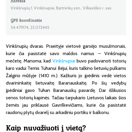
Adresas
Vinkšnupių 1, Vinkšnupiai, Bartninkų sen., Vilkaviškio r. sav.
GPS koordinatės
54.479174, 23.072445
Vinkšnupių dvaras. Praeityje vietovė garsėjo musulmonais,
kurie čia pasistatė savo maldos namus – Vinkšnupių
mečetę. Manoma, kad
Vinkšnupiai
buvo padovanoti totorių
karo vadui Temis Tuhanui Bėjui, kuris talkino lietuvių pulkams
Žalgirio mūšyje (1410 m.). Kažkuris jo įpėdinis vedė vietos
dvarininkaitę lietuvaitę Baranauskaitę. Po šių vedybų
įpėdiniai gavo Tuhan Baranauskų pavardę. Dar išlikusios
senos totorių kapinės. Tačiau tarpukario Lietuvos laikais šios
žemės jau priklausė Gavrilkevičiams, kurie čia pasistatė
raudonų plytų dvarelį su arkadiniu portiku ir balkonu.
Kaip nuvažiuoti į vietą?