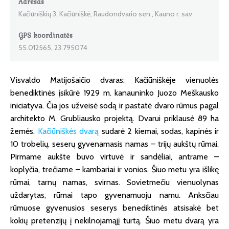
Adresas
Kačiūniškių 3, Kačiūniškė, Raudondvario sen., Kauno r. sav.
GPS koordinatės
55.012565, 23.795074
Visvaldo Matijošaičio dvaras: Kačiūniškėje vienuolės
benediktinės įsikūrė 1929 m. kanauninko Juozo Meškausko
iniciatyva. Čia jos užveisė sodą ir pastatė dvaro rūmus pagal
architekto M. Grubliausko projektą. Dvarui priklausė 89 ha
žemės.
Kačiūniškės dvarą
sudarė 2 kiemai, sodas, kapinės ir
10 trobelių, seserų gyvenamasis namas – trijų aukštų rūmai.
Pirmame aukšte buvo virtuvė ir sandėliai, antrame –
koplyčia, trečiame – kambariai ir vonios. Šiuo metu yra išlikę
rūmai, tarnų namas, svirnas. Sovietmečiu vienuolynas
uždarytas, rūmai tapo gyvenamuoju namu. Anksčiau
rūmuose gyvenusios seserys benediktinės atsisakė bet
kokių pretenzijų į nekilnojamąjį turtą. Šiuo metu dvarą yra