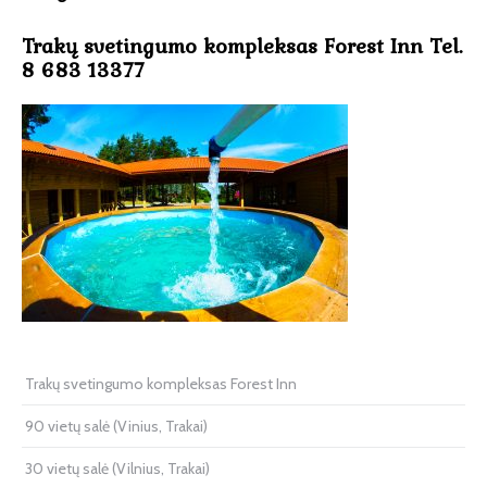
Trakų svetingumo kompleksas Forest Inn Tel.
8 683 13377
Trakų svetingumo kompleksas Forest Inn
90 vietų salė (Vinius, Trakai)
30 vietų salė (Vilnius, Trakai)