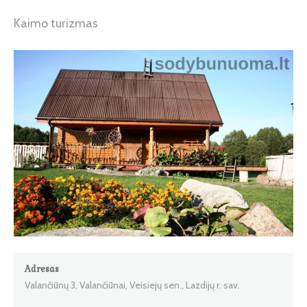
Kaimo turizmas
Adresas
Valančiūnų 3, Valančiūnai, Veisiejų sen., Lazdijų r. sav.