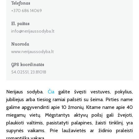
Telefonas
+370 686 14069
El. paštas
info@nerijaussodyba.lt
Nuoroda
www.nerijaussodyba.lt
GPS koordinatės
54.02551, 23.81018
Nerijaus sodyba.
Čia
galite švęsti vestuves, pokylius,
jubiliejus arba tiesiog ramiai pailsėti su šeima. Pirties name
galime apgyvendinti apie 10 žmonių. Kitame name apie 40
miegamų vietų. Mėgstantys aktyvų poilsį gali žvejoti,
plaukioti valtimis, pasistatyti palapines, žaisti tinklinį, yra
supynės vaikams. Prie laužavietės ar židinio praleisti
romantišką vakarą.