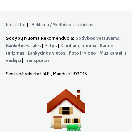
Kontaktai
|
Reklama / Skelbimo talpinimas
Sodybų Nuoma Rekomenduoja:
Sodybos vestuvėms
|
Banketinės salės
|
Pirtys
|
Kambarių nuoma
|
Kaimo
turizmas
|
Lankytinos vietos
|
Foto ir video
|
Muzikantai ir
vedėjai
|
Transportas
Svetainė sukurta UAB „Mandulis” ©2015