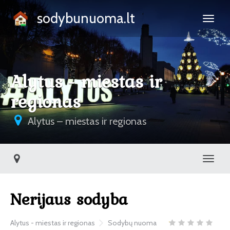
sodybunuoma.lt
Alytus - miestas ir
regionas
Alytus – miestas ir regionas
Toggl
Nerijaus sodyba
Alytus - miestas ir regionas
Sodybų nuoma