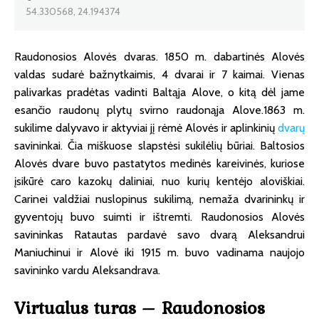
54.330568, 24.194374
Raudonosios Alovės dvaras. 1850 m. dabartinės Alovės
valdas sudarė bažnytkaimis, 4 dvarai ir 7 kaimai. Vienas
palivarkas pradėtas vadinti Baltąja Alove, o kitą dėl jame
esančio raudonų plytų svirno raudonąja Alove.1863 m.
sukilime dalyvavo ir aktyviai jį rėmė Alovės ir aplinkinių
dvarų
savininkai. Čia miškuose slapstėsi sukilėlių būriai. Baltosios
Alovės dvare buvo pastatytos medinės kareivinės, kuriose
įsikūrė caro kazokų daliniai, nuo kurių kentėjo aloviškiai.
Carinei valdžiai nuslopinus sukilimą, nemaža dvarininkų ir
gyventojų buvo suimti ir ištremti. Raudonosios Alovės
savininkas Ratautas pardavė savo dvarą Aleksandrui
Maniuchinui ir Alovė iki 1915 m. buvo vadinama naujojo
savininko vardu Aleksandrava.
Virtualus turas – Raudonosios