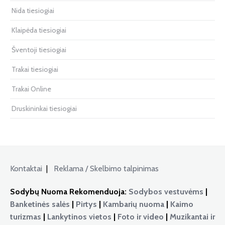
Nida tiesiogiai
Klaipėda tiesiogiai
Šventoji tiesiogiai
Trakai tiesiogiai
Trakai Online
Druskininkai tiesiogiai
Kontaktai
|
Reklama / Skelbimo talpinimas
Sodybų Nuoma Rekomenduoja:
Sodybos vestuvėms
|
Banketinės salės
|
Pirtys
|
Kambarių nuoma
|
Kaimo
turizmas
|
Lankytinos vietos
|
Foto ir video
|
Muzikantai ir