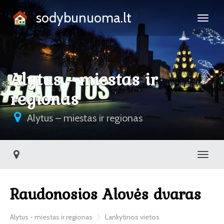
sodybunuoma.lt
Alytus - miestas ir
regionas
Alytus – miestas ir regionas
Toggl
Raudonosios Alovės dvaras
Alytus - miestas ir regionas
Lankytinos vietos